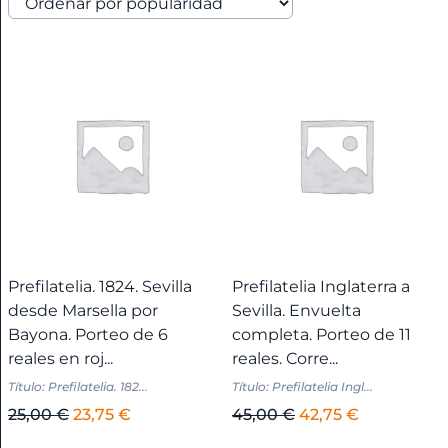
Anarquismo
Andalucía
+
Andalucía
-
Almería
+
Prefilatelia. 1824. Sevilla
Prefilatelia Inglaterra a
Andalucía
desde Marsella por
Sevilla. Envuelta
-
Bayona. Porteo de 6
completa. Porteo de 11
Cádiz
reales en roj...
reales. Corre...
+
Título: Prefilatelia. 182...
Título: Prefilatelia Ingl...
El
El
El
El
25,00
€
23,75
€
45,00
€
42,75
€
Andalucía
precio
precio
precio
precio