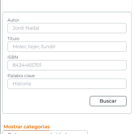
+
G
H
Autor
A
I
J
L
Título
M
Agricultura
N
+
O
ISBN
P
Agronomía
Q
Palabra clave
R
Aguilar:
S
T
Eternas
U
Buscar
V
Ajedrez.
Z
Mostrar categorías
Álbum