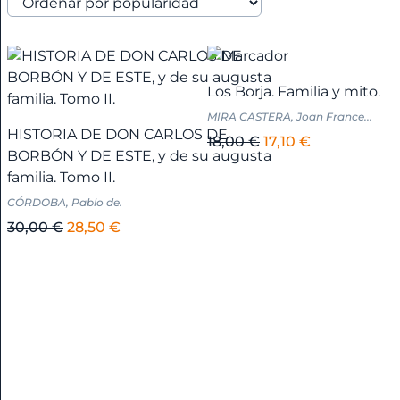
cromos
Alicante
+
Los Borja. Familia y mito.
MIRA CASTERA, Joan France...
América
HISTORIA DE DON CARLOS DE
El
El
18,00
€
17,10
€
+
BORBÓN Y DE ESTE, y de su augusta
precio
precio
familia. Tomo II.
original
actual
Anarquismo
CÓRDOBA, Pablo de.
era:
es:
El
El
18,00 €.
17,10 €.
30,00
€
28,50
€
Andalucía
precio
precio
+
original
actual
era:
es:
30,00 €.
28,50 €.
Andalucía
-
Almería
+