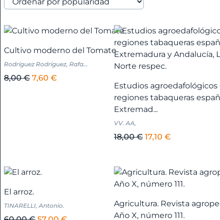
Alicante
+
América
Cultivo moderno del Tomate
+
Rodríguez Rodríguez, Rafa...
El
El
8,00
€
7,60
€
Anarquismo
Estudios agroedafológicos 
precio
precio
regiones tabaqueras española
original
actual
Andalucía
Extremad...
era:
es:
+
VV. AA,
8,00 €.
7,60 €.
El
El
18,00
€
17,10
€
Andalucía
precio
precio
original
actual
-
era:
es:
Almería
18,00 €.
17,10 €.
+
El arroz.
Agricultura. Revista agrope
TINARELLI, Antonio.
Andalucía
Año X, número 111.
El
El
60,00
€
57,00
€