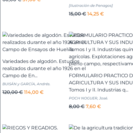
-
[Ilustración de Penagos]
precio
precio
Cádiz
original
actual
El
El
15,00
€
14,25
€
+
era:
es:
precio
precio
60,00 €.
57,00 €.
original
actual
era:
es:
Andalucía
15,00 €.
14,25 €.
-
Córdoba
+
Variedades de algodón. Estudios
realizados durante el año 1926 en el
Campo de En...
FORMULARIO PRACTICO 
Andalucía
AGRICULTURA Y SUS INDU
BUISÁN y GARCÍA, Andrés.
-
Tomos I y II. Industrias q...
El
El
120,00
€
114,00
€
Granada
POCH NOGUER, José.
precio
precio
+
original
actual
El
El
8,00
€
7,60
€
era:
es:
precio
precio
Andalucía
120,00 €.
114,00 €.
original
actual
-
era:
es: