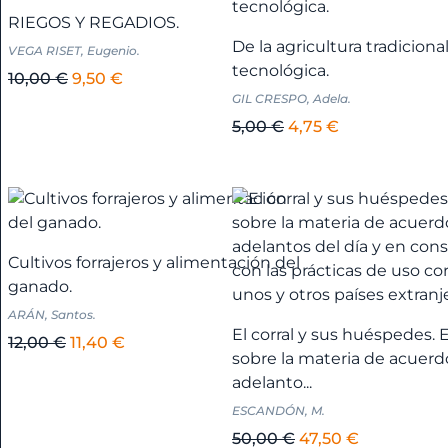
Huelva
8,00 €.
7,60 €.
RIEGOS Y REGADIOS.
+
De la agricultura tradicional
VEGA RISET, Eugenio.
tecnológica.
El
El
10,00
€
9,50
€
Andalucía
GIL CRESPO, Adela.
precio
precio
-
original
actual
El
El
5,00
€
4,75
€
Jaén
era:
es:
precio
precio
+
10,00 €.
9,50 €.
original
actual
era:
es:
Andalucía
5,00 €.
4,75 €.
-
Cultivos forrajeros y alimentación del
Málaga
ganado.
+
ARÁN, Santos.
El corral y sus huéspedes. 
El
El
12,00
€
11,40
€
Andalucía
sobre la materia de acuerd
precio
precio
adelanto...
-
original
actual
ESCANDÓN, M.
Sevilla
era:
es:
+
12,00 €.
11,40 €.
El
El
50,00
€
47,50
€