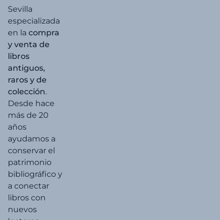
+
Sevilla
especializada
en la
compra
Castilla
y venta de
y
libros
León
antiguos,
+
raros y de
colección
.
Desde hace
Catálogo
+
más de 20
años
ayudamos a
Cataluña
conservar el
+
patrimonio
bibliográfico y
Caza
a conectar
+
libros con
nuevos