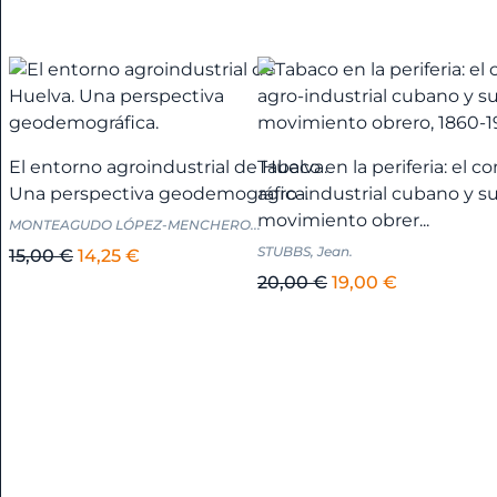
precio
precio
original
actual
Antropología
era:
es:
+
50,00 €.
47,50 €.
Aragón
+
El entorno agroindustrial de Huelva.
Tabaco en la periferia: el c
Una perspectiva geodemográfica.
agro-industrial cubano y s
movimiento obrer...
MONTEAGUDO LÓPEZ-MENCHERO...
Armas
STUBBS, Jean.
El
El
15,00
€
14,25
€
precio
precio
El
El
20,00
€
19,00
€
Arqueología
original
actual
precio
precio
+
era:
es:
original
actual
15,00 €.
14,25 €.
era:
es:
Arquitectura
20,00 €.
19,00 €.
+
Arte