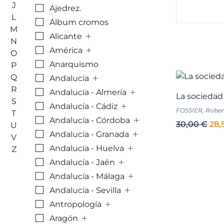
J
Ajedrez.
L
Álbum cromos
M
+
Alicante
N
+
América
O
Anarquismo
P
+
Q
Andalucía
R
+
Andalucía - Almería
La sociedad
S
+
Andalucía - Cádiz
FOSSIER, Rober
T
+
Andalucía - Córdoba
El
30,00
€
28,
U
+
Andalucía - Granada
pre
V
+
ori
Andalucía - Huelva
Z
+
era:
Andalucía - Jaén
30,
+
Andalucía - Málaga
+
Andalucía - Sevilla
+
Antropología
+
Aragón