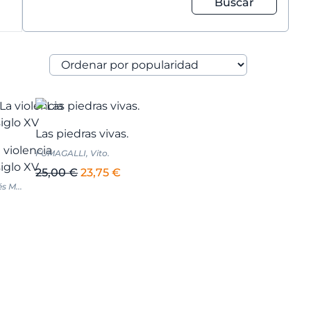
Buscar
Las piedras vivas.
 violencia
FUMAGALLI, Vito.
siglo XV
El
El
25,00
€
23,75
€
 M...
precio
precio
original
actual
io
era:
es:
al
25,00 €.
23,75 €.
€.