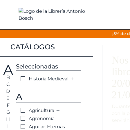
¡5% de d
CATÁLOGOS
Nos 
A
Seleccionadas
libr
B
+
Historia Medieval
20/0
C
D
21/0
A
E
F
Durante
+
Agricultura
G
con la 
Agronomía
H
servirán
I
Aguilar: Eternas