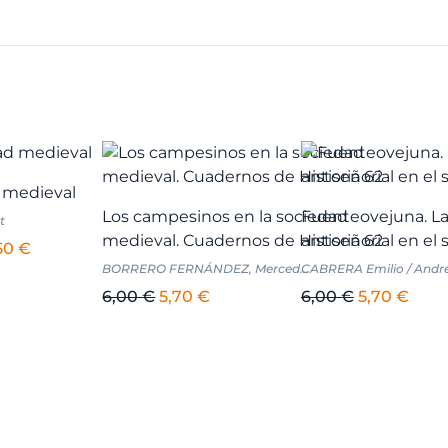
 medieval
Los campesinos en la sociedad
Fuenteovejuna. La
t
medieval. Cuadernos de Historia 62
antiseñorial en el 
El
50
€
BORRERO FERNÁNDEZ, Merced...
CABRERA Emilio / Andrés
cio
precio
ginal
actual
El
El
El
El
6,00
€
5,70
€
6,00
€
5,70
€
es:
precio
precio
precio
prec
00 €.
28,50 €.
original
actual
original
actu
era:
es:
era:
es:
6,00 €.
5,70 €.
6,00 €.
5,70 