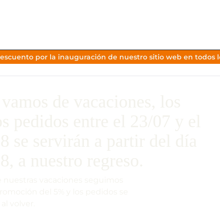
escuento por la inauguración de nuestro sitio web en todos lo
vamos de vacaciones, los
os pedidos entre el 23/07 y el
8 se servirán a partir del día
8, a nuestro regreso.
 nuestras vacaciones seguimos
promoción del 5% y los pedidos se
 al volver.