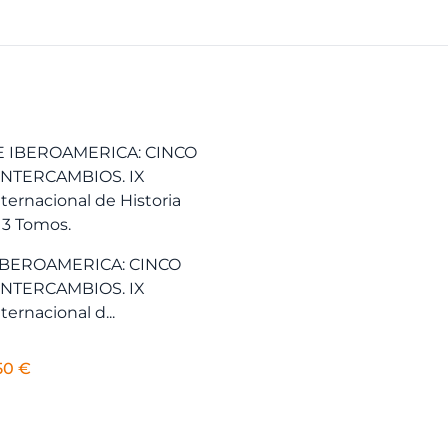
IBEROAMERICA: CINCO
INTERCAMBIOS. IX
ernacional d...
El
50
€
cio
precio
ginal
actual
es: