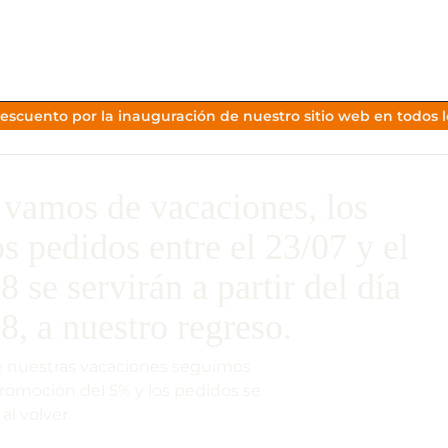
escuento por la inauguración de nuestro sitio web en todos lo
vamos de vacaciones, los
os pedidos entre el 23/07 y el
8 se servirán a partir del día
8, a nuestro regreso.
 nuestras vacaciones seguimos
promoción del 5% y los pedidos se
 al volver.