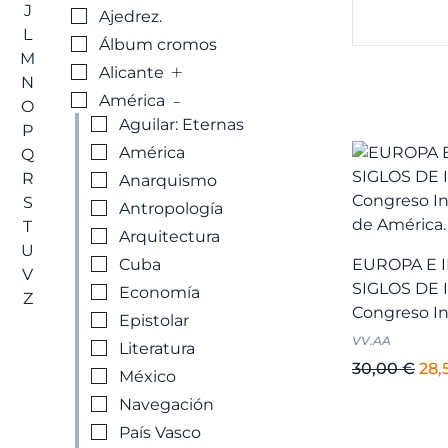
J
Ajedrez.
L
Álbum cromos
M
+
Alicante
N
-
América
O
Aguilar: Eternas
P
América
Q
R
Anarquismo
S
Antropología
T
Arquitectura
U
Cuba
EUROPA E 
V
SIGLOS DE 
Economía
Z
Congreso Int
Epistolar
VV.AA
Literatura
El
30,00
€
28,
México
pre
Navegación
ori
País Vasco
era: