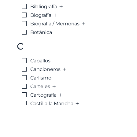
+
Bibliografía
+
Biografía
+
Biografía / Memorias
Botánica
C
Caballos
+
Cancioneros
Carlismo
+
Carteles
+
Cartografía
+
Castilla la Mancha
+
Castilla y León
+
Catálogo
+
Cataluña