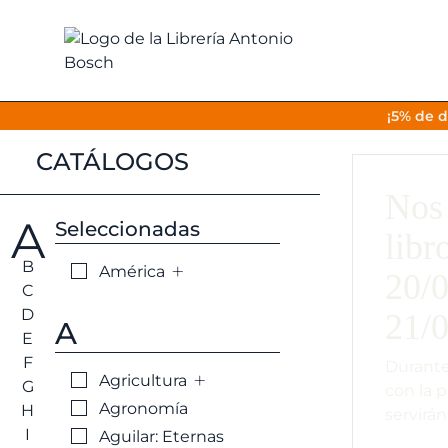
¡5% de d
CATÁLOGOS
Nos 
A
Seleccionadas
libr
B
+
América
20/0
C
D
21/0
A
E
F
Durante
+
Agricultura
G
con la 
Agronomía
H
servirán
I
Aguilar: Eternas