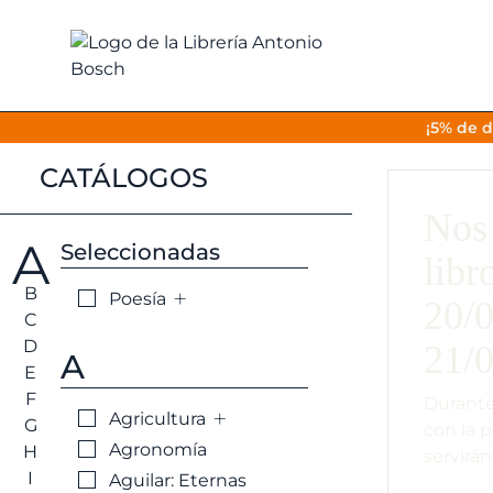
¡5% de d
CATÁLOGOS
Nos 
A
Seleccionadas
libr
B
+
Poesía
20/0
C
D
21/0
A
E
F
Durante
+
Agricultura
G
con la 
Agronomía
H
servirán
I
Aguilar: Eternas