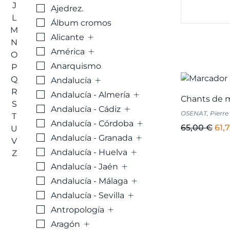
J
Ajedrez.
L
Álbum cromos
M
+
Alicante
N
+
América
O
Anarquismo
P
+
Q
Andalucía
R
+
Andalucía - Almería
Chants de 
S
+
Andalucía - Cádiz
OSENAT, Pierre
T
+
Andalucía - Córdoba
El
65,00
€
61,
U
+
Andalucía - Granada
pre
V
+
orig
Andalucía - Huelva
Z
+
era:
Andalucía - Jaén
65,
+
Andalucía - Málaga
+
Andalucía - Sevilla
+
Antropología
+
Aragón