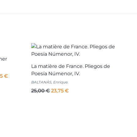
mer
La matière de France. Pliegos de
Poesía Númenor, IV.
El
75
€
BALTANÁS, Enrique.
cio
precio
inal
actual
El
El
25,00
€
23,75
€
es:
precio
precio
00 €.
61,75 €.
original
actual
era:
es:
25,00 €.
23,75 €.