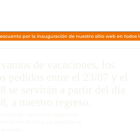
escuento por la inauguración de nuestro sitio web en todos lo
vamos de vacaciones, los
os pedidos entre el 23/07 y el
8 se servirán a partir del día
8, a nuestro regreso.
 nuestras vacaciones seguimos
promoción del 5% y los pedidos se
 al volver.