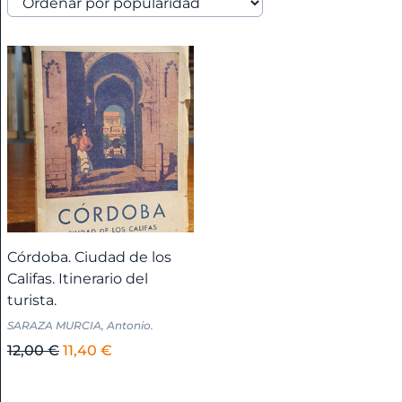
América
+
Anarquismo
Andalucía
+
Andalucía
-
Córdoba. Ciudad de los
Almería
Califas. Itinerario del
+
turista.
SARAZA MURCIA, Antonio.
Andalucía
El
El
12,00
€
11,40
€
-
precio
precio
Cádiz
original
actual