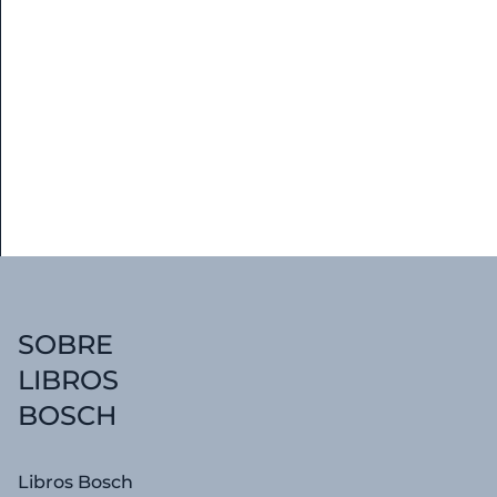
Islas
Canarias
Judaismo.
Madrid
Manuales
Manuales.
SOBRE
Museística
LIBROS
BOSCH
Patrimonio
Libros Bosch
Portugal