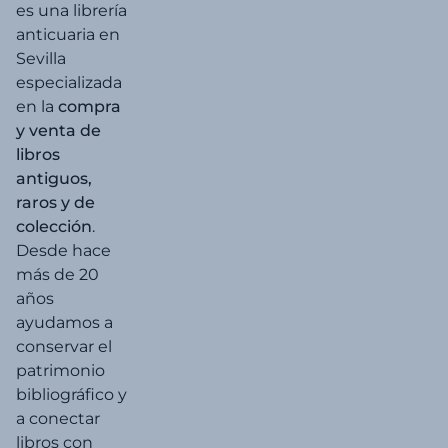
es una librería
anticuaria en
revista
Sevilla
especializada
en la
compra
Sevilla
y venta de
libros
Tema
antiguos,
local
raros y de
Sevilla.
colección
.
Desde hace
más de 20
Urbanismo
años
ayudamos a
Urbanismo.
conservar el
patrimonio
Arte
bibliográfico y
+
a conectar
libros con