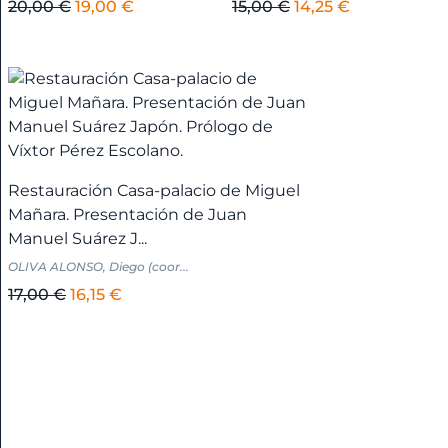
Huelva
El
El
El
El
20,00
€
19,00
€
15,00
€
14,25
€
+
precio
precio
precio
precio
original
actual
original
actual
era:
es:
era:
es:
Andalucía
20,00 €.
19,00 €.
15,00 €.
14,25 €.
-
Jaén
+
Restauración Casa-palacio de Miguel
Mañara. Presentación de Juan
Andalucía
Manuel Suárez J...
-
OLIVA ALONSO, Diego (coor...
Málaga
El
El
17,00
€
16,15
€
+
precio
precio
original
actual
Andalucía
era:
es:
-
17,00 €.
16,15 €.
Sevilla
+