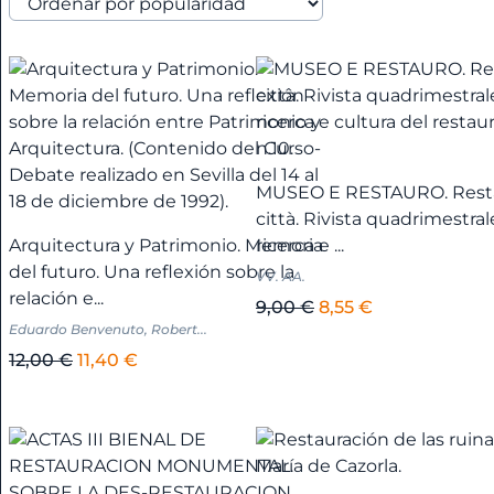
Alicante
+
América
+
Anarquismo
MUSEO E RESTAURO. Rest
città. Rivista quadrimestral
Andalucía
Arquitectura y Patrimonio. Memoria
ricerca e ...
+
del futuro. Una reflexión sobre la
VV. AA.
relación e...
El
El
9,00
€
8,55
€
Eduardo Benvenuto, Robert...
Andalucía
precio
precio
El
El
original
actual
12,00
€
11,40
€
-
precio
precio
era:
es:
Almería
original
actual
9,00 €.
8,55 €.
+
era:
es:
12,00 €.
11,40 €.
Andalucía