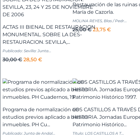
Restauración de las ruinas
-
María de Cazorla.
Cádiz
+
MOLINA REYES, Blas / Pedr...
ACTAS III BIENAL DE RESTAURACION
El
El
25,00
€
23,75
€
MONUMENTAL. SOBRE LA DES-
precio
precio
Andalucía
RESTAURACION. SEVILLA,...
original
actual
-
Publicado: Sevilla: Junta...
era:
es:
Córdoba
El
El
25,00 €.
23,75 €.
30,00
€
28,50
€
+
precio
precio
original
actual
Andalucía
era:
es:
30,00 €.
28,50 €.
-
Granada
+
Programa de normalización de
LOS CASTILLOS A TRAVÉS 
estudios previos aplicado a bienes
HISTORIA. Jornadas Europ
Andalucía
inmuebles. PH Cu...
Patrimonio Histórico...
-
Publicado: Junta de Andal...
Título: LOS CASTILLOS A T...