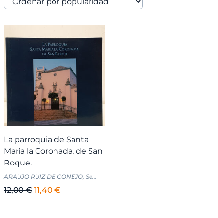
América
+
Anarquismo
Andalucía
+
Andalucía
-
La parroquia de Santa
Almería
María la Coronada, de San
+
Roque.
ARAUJO RUIZ DE CONEJO, Se...
Andalucía
El
El
12,00
€
11,40
€
-
precio
precio
Cádiz
original
actual