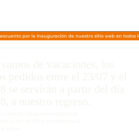
escuento por la inauguración de nuestro sitio web en todos lo
vamos de vacaciones, los
os pedidos entre el 23/07 y el
8 se servirán a partir del día
8, a nuestro regreso.
 nuestras vacaciones seguimos
promoción del 5% y los pedidos se
 al volver.