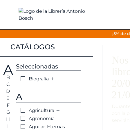
¡5% de d
CATÁLOGOS
Nos 
A
Seleccionadas
libr
B
+
Biografía
20/0
C
D
21/0
A
E
F
Durante
+
Agricultura
G
con la 
Agronomía
H
servirán
I
Aguilar: Eternas