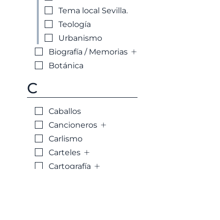
Tema local Sevilla.
Teología
Urbanismo
+
Biografía / Memorias
Botánica
C
Caballos
+
Cancioneros
Carlismo
+
Carteles
+
Cartografía
+
Castilla la Mancha
+
Castilla y León
+
Catálogo