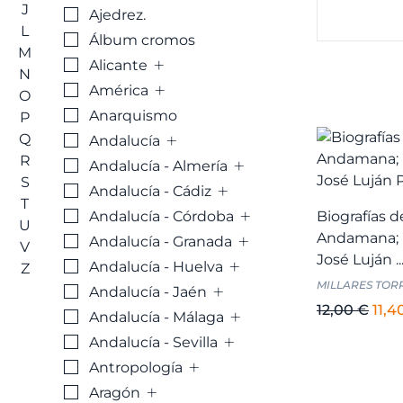
J
Ajedrez.
L
Álbum cromos
M
+
Alicante
N
+
América
O
Anarquismo
P
+
Q
Andalucía
R
+
Andalucía - Almería
S
+
Andalucía - Cádiz
T
+
Andalucía - Córdoba
Biografías d
U
+
Andamana; P
Andalucía - Granada
V
José Luján ..
+
Andalucía - Huelva
Z
MILLARES TORRE
+
Andalucía - Jaén
El
12,00
€
11,4
+
Andalucía - Málaga
prec
+
Andalucía - Sevilla
orig
+
Antropología
era:
+
Aragón
12,0