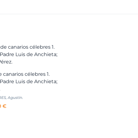
e canarios célebres 1.
adre Luis de Anchieta;
.
S, Agustín.
El
0
€
io
precio
inal
actual
es:
0 €.
11,40 €.