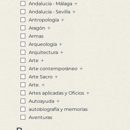
pre
+
Andalucía - Málaga
orig
+
Andalucía - Sevilla
era:
+
Antropología
25,
+
Aragón
Armas
+
Arqueología
+
Arquitectura
+
Arte
+
Arte contemporáneo
+
Arte Sacro
+
Arte.
+
Artes aplicadas y Oficios
+
Autoayuda
autobiografía y memorias
Aventuras