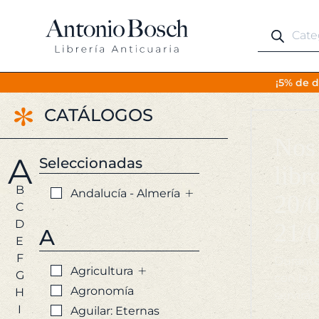
Búsqueda
de
productos
¡5% de d
CATÁLOGOS
Nos 
A
Seleccionadas
libr
B
+
Andalucía - Almería
20/0
C
D
21/0
A
E
F
Durante
+
Agricultura
G
con la 
Agronomía
H
servirán
I
Aguilar: Eternas