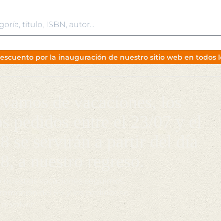
escuento por la inauguración de nuestro sitio web en todos lo
vamos de vacaciones, los
os pedidos entre el 23/07 y el
8 se servirán a partir del día
8, a nuestro regreso.
 nuestras vacaciones seguimos
promoción del 5% y los pedidos se
 al volver.