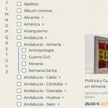
J
Ajedrez.
L
Álbum cromos
M
+
Alicante
N
+
América
O
Anarquismo
P
+
Q
Andalucía
R
-
Andalucía - Almería
S
Antropología
T
Guerra Civil
U
Minería
V
Semana Santa
Z
+
Andalucía - Cádiz
Política y Gu
+
Andalucía - Córdoba
en Almeria
+
Andalucía - Granada
QUIROSA-CHE
+
Andalucía - Huelva
Rafael
+
El
25,00
€
23,
Andalucía - Jaén