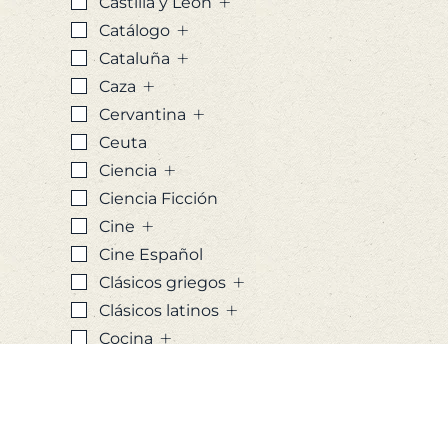
+
Castilla y León
+
Catálogo
+
Cataluña
+
Caza
+
Cervantina
Ceuta
+
Ciencia
Ciencia Ficción
+
Cine
Cine Español
+
Clásicos griegos
+
Clásicos latinos
+
Cocina
+
Coleccionismo
+
Comercio
Cómic