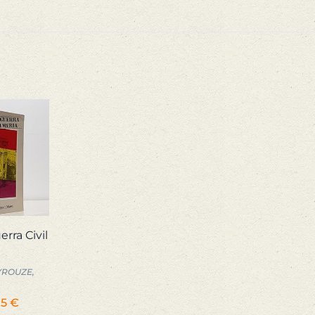
erra Civil
YROUZE,
El
75
€