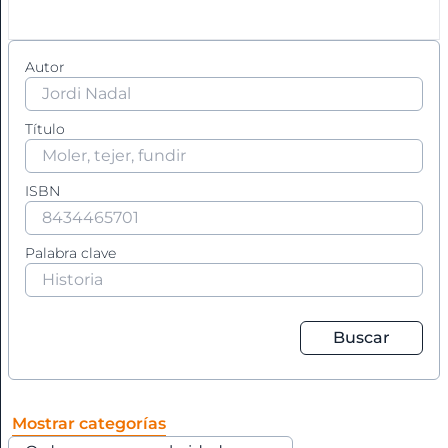
+
G
H
Autor
A
I
J
L
Título
M
Agricultura
N
+
O
ISBN
P
Agronomía
Q
Palabra clave
R
Aguilar:
S
T
Eternas
U
Buscar
V
Ajedrez.
Z
Mostrar categorías
Álbum