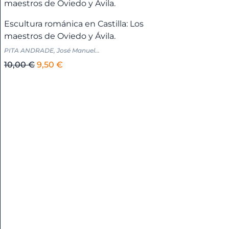
Andalucía
60,00 €.
57,00 €.
-
Escultura románica en Castilla: Los
Huelva
maestros de Oviedo y Ávila.
+
PITA ANDRADE, José Manuel...
El
El
10,00
€
9,50
€
Andalucía
precio
precio
-
original
actual
Jaén
era:
es:
+
10,00 €.
9,50 €.
Andalucía
-
Málaga
+
Andalucía
-