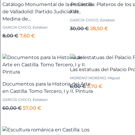
Catálogo Monumental de la Provincia
en Castilla: Plateros de los s
de Valladolid: Partido Judicial de
XVI...
Andalucía
Medina de...
GARCÍA CHICO, Esteban
-
GARCÍA CHICO, Esteban
El
El
30,00
€
28,50
€
Cádiz
El
El
precio
precio
8,00
€
7,60
€
+
precio
precio
original
actual
original
actual
era:
es:
Andalucía
era:
es:
30,00 €.
28,50 €.
-
8,00 €.
7,60 €.
Las estatuas del Palacio Pro
Córdoba
+
MORENO MORENO, Miguel.
Documentos para la Historia del Arte
El
El
6,00
€
5,70
€
en Castilla. Tomo Tercero, I y II. Pintura
precio
precio
Andalucía
GARCÍA CHICO, Esteban
original
actual
-
El
El
era:
es:
60,00
€
57,00
€
Granada
precio
precio
6,00 €.
5,70 €.
+
original
actual
era:
es: