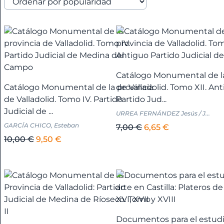
cromos
Alicante
+
América
Catálogo Monumental de la
+
Catálogo Monumental de la provincia
de Valladolid. Tomo XII. An
de Valladolid. Tomo IV. Partido
Partido Jud...
Anarquismo
Judicial de ...
URREA FERNÁNDEZ Jesús / J...
GARCÍA CHICO, Esteban
El
El
7,00
€
6,65
€
Andalucía
El
El
precio
precio
10,00
€
9,50
€
+
precio
precio
original
actual
original
actual
era:
es:
era:
es:
7,00 €.
6,65 €.
Andalucía
10,00 €.
9,50 €.
-
Almería
+
Documentos para el estudi