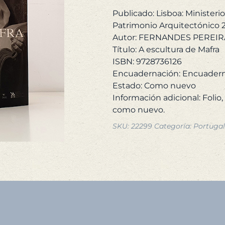
120
Publicado: Lisboa: Ministeri
Patrimonio Arquitectónico 
Autor: FERNANDES PEREIRA
Título: A escultura de Mafra
ISBN: 9728736126
Encuadernación: Encuadern
Estado: Como nuevo
Información adicional: Folio,
SKU:
22299
Categoría:
Portugal