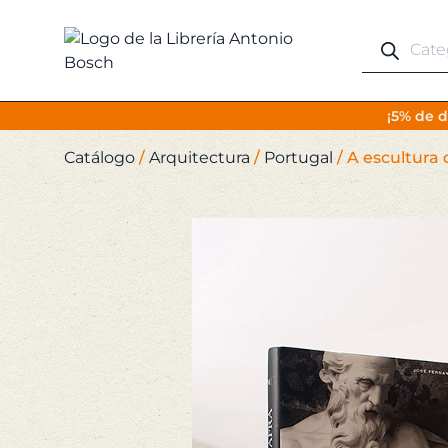
Búsqueda
de
productos
¡5% de d
Catálogo
/
Arquitectura
/
Portugal
/
A escultura 