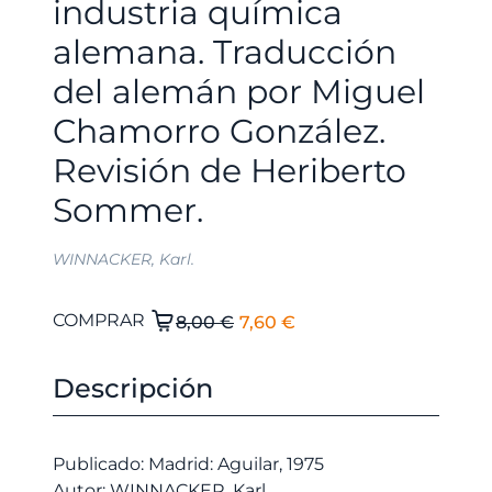
industria química
alemana. Traducción
del alemán por Miguel
Chamorro González.
Revisión de Heriberto
Sommer.
WINNACKER, Karl.
El
El
Años
COMPRAR
8,00
€
7,60
€
Decisivos.
precio
precio
Mis
original
actual
Descripción
experiencias
era:
es:
en
8,00 €.
7,60 €.
el
Publicado: Madrid: Aguilar, 1975
renacimiento
Autor: WINNACKER, Karl.