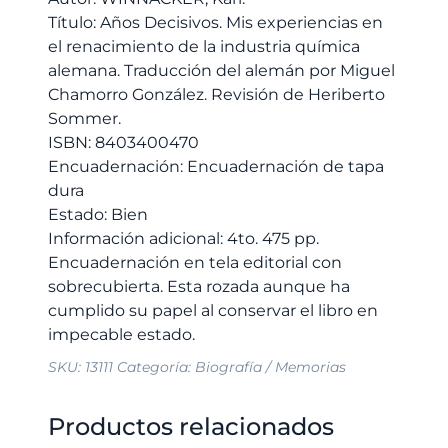
de
Título: Años Decisivos. Mis experiencias en
la
el renacimiento de la industria química
industria
alemana. Traducción del alemán por Miguel
química
Chamorro González. Revisión de Heriberto
alemana.
Sommer.
Traducción
ISBN: 8403400470
del
Encuadernación: Encuadernación de tapa
alemán
dura
por
Estado: Bien
Miguel
Información adicional: 4to. 475 pp.
Chamorro
Encuadernación en tela editorial con
González.
sobrecubierta. Esta rozada aunque ha
Revisión
cumplido su papel al conservar el libro en
de
Heriberto
SKU:
13111
Categoría:
Biografía / Memorias
Sommer.
cantidad
Productos relacionados