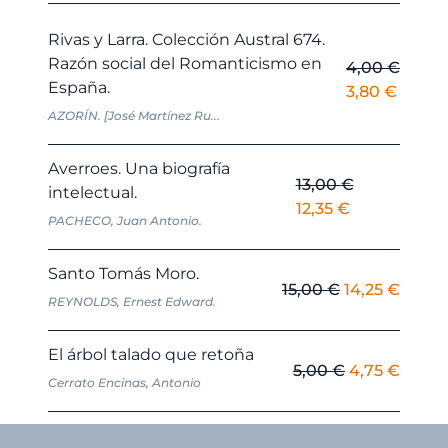
Rivas y Larra. Colección Austral 674.
Razón social del Romanticismo en
4,00
€
España.
El
El
3,80
€
precio
precio
AZORÍN. [José Martínez Ru...
original
actual
era:
es:
Averroes. Una biografía
13,00
€
4,00 €.
3,80 €
intelectual.
El
El
12,35
€
PACHECO, Juan Antonio.
precio
precio
original
actual
Santo Tomás Moro.
era:
es:
El
El
15,00
€
14,25
€
REYNOLDS, Ernest Edward.
13,00 €.
12,35 €.
precio
preci
original
actua
El árbol talado que retoña
era:
es:
El
El
5,00
€
4,75
€
Cerrato Encinas, Antonio
15,00 €.
14,25 
precio
preci
original
actua
era:
es: