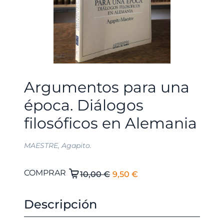
Argumentos para una
época. Diálogos
filosóficos en Alemania
MAESTRE, Agapito.
El
El
Argumentos
COMPRAR
10,00
€
9,50
€
para
precio
precio
una
original
actual
Descripción
época.
era:
es:
Diálogos