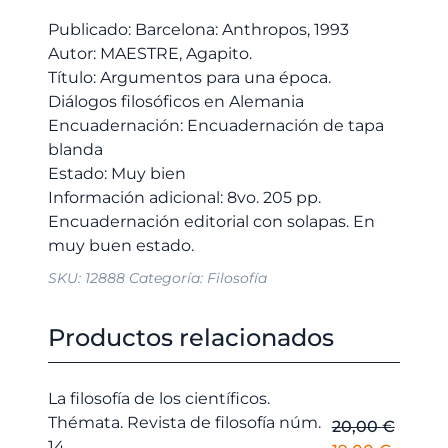
10,00 €.
9,50 €.
filosóficos
Publicado: Barcelona: Anthropos, 1993
en
Autor: MAESTRE, Agapito.
Alemania
Título: Argumentos para una época.
cantidad
Diálogos filosóficos en Alemania
Encuadernación: Encuadernación de tapa
blanda
Estado: Muy bien
Información adicional: 8vo. 205 pp.
Encuadernación editorial con solapas. En
SKU:
12888
Categoría:
Filosofía
Productos relacionados
La filosofía de los científicos.
Thémata. Revista de filosofía núm.
20,00
€
14.