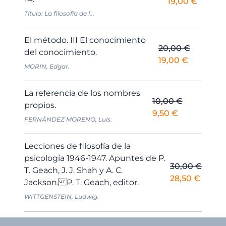
El
El
19,00
€
precio
precio
Título: La filosofía de l...
original
actual
era:
es:
El método. III El conocimiento
20,00
€
20,00 €.
19,00 €
del conocimiento.
El
El
19,00
€
MORIN, Edgar.
precio
precio
original
actual
La referencia de los nombres
era:
es:
10,00
€
propios.
20,00 €.
19,00 €.
El
El
9,50
€
FERNÁNDEZ MORENO, Luis.
precio
precio
original
actual
Lecciones de filosofía de la
era:
es:
psicología 1946-1947. Apuntes de P.
10,00 €.
9,50 €.
30,00
€
T. Geach, J. J. Shah y A. C.
El
El
28,50
€
Jackson. P. T. Geach, editor.
precio
precio
WITTGENSTEIN, Ludwig.
original
actual
era:
es: