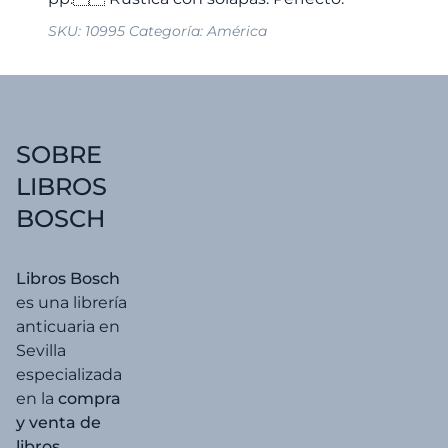
SKU:
10995
Categoría:
América
SOBRE
LIBROS
BOSCH
Libros Bosch
es una librería
anticuaria en
Sevilla
especializada
en la
compra
y venta de
libros