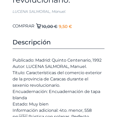
LUCENA SALMORAL, Manuel.
El
El
Características
COMPRAR
10,00
€
9,50
€
del
precio
precio
comercio
original
actual
Descripción
exterior
era:
es:
de
10,00 €.
9,50 €.
la
Publicado: Madrid: Quinto Centenario, 1992
provincia
Autor: LUCENA SALMORAL, Manuel.
de
Título: Características del comercio exterior
Caracas
de la provincia de Caracas durante el
durante
sexenio revolucionario.
el
Encuadernación: Encuadernación de tapa
sexenio
blanda
revolucionario.
Estado: Muy bien
cantidad
Información adicional: 4to. menor, 558