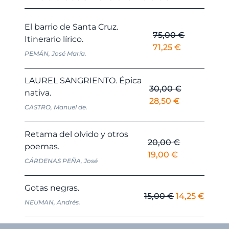
El barrio de Santa Cruz.
75,00
€
Itinerario lírico.
El
El
71,25
€
PEMÁN, José María.
precio
precio
original
actual
LAUREL SANGRIENTO. Épica
era:
es:
30,00
€
nativa.
75,00 €.
71,25 €.
El
El
28,50
€
CASTRO, Manuel de.
precio
precio
original
actual
Retama del olvido y otros
era:
es:
20,00
€
poemas.
30,00 €.
28,50 €.
El
El
19,00
€
CÁRDENAS PEÑA, José
precio
precio
original
actual
Gotas negras.
era:
es:
El
El
15,00
€
14,25
€
NEUMAN, Andrés.
20,00 €.
19,00 €.
precio
preci
original
actua