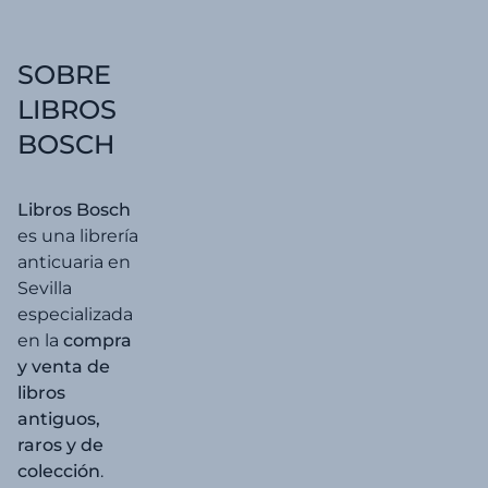
era:
es:
15,00 €.
14,25 
SOBRE
LIBROS
BOSCH
Libros Bosch
es una librería
anticuaria en
Sevilla
especializada
en la
compra
y venta de
libros
antiguos,
raros y de
colección
.