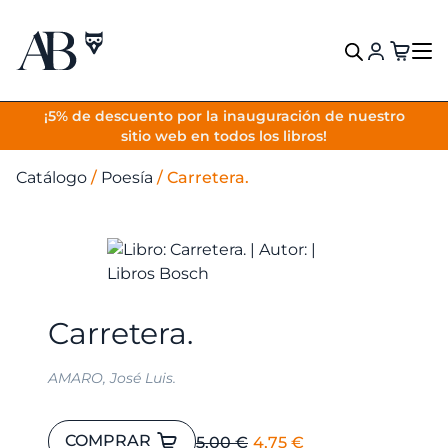
VOLVER
¡5% de descuento por la inauguración de nuestro
sitio web en todos los libros!
Catálogo
/
Poesía
/
Carretera.
Carretera.
AMARO, José Luis.
Carretera.
El
El
COMPRAR
5,00
€
4,75
€