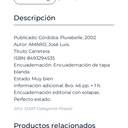
cantidad
precio
precio
original
actual
Descripción
era:
es:
5,00 €.
4,75 €.
Publicado: Córdoba: Plurabelle, 2002
Autor: AMARO, José Luis.
Título: Carretera.
ISBN: 8493294535
Encuadernación: Encuadernación de tapa
blanda
Estado: Muy bien
Información adicional: 8vo. 46 pp. + 1 h.
Encuadernación editorial con solapas.
SKU:
12497
Categoría:
Poesía
Productos relacionados