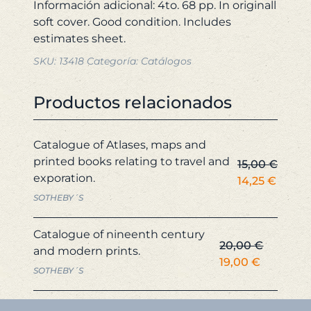
Información adicional: 4to. 68 pp. In originall
soft cover. Good condition. Includes
SKU:
13418
Categoría:
Catálogos
Productos relacionados
Catalogue of Atlases, maps and
printed books relating to travel and
15,00
€
exporation.
El
El
14,25
€
precio
precio
SOTHEBY´S
original
actual
era:
es:
Catalogue of nineenth century
20,00
€
15,00 €.
14,25 
and modern prints.
El
El
19,00
€
SOTHEBY´S
precio
precio
original
actual