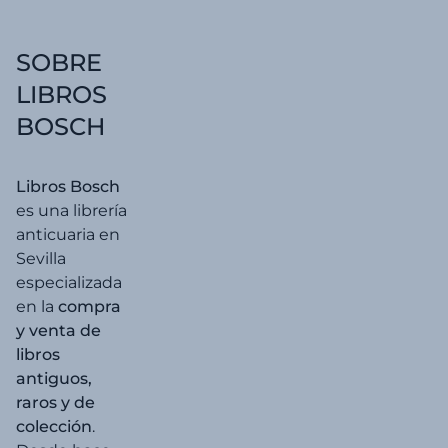
era:
es:
20,00 €.
19,00 €.
SOBRE
LIBROS
BOSCH
Libros Bosch
es una librería
anticuaria en
Sevilla
especializada
en la
compra
y venta de
libros
antiguos,
raros y de
colección
.