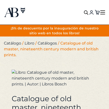
VOLVER
¡5% de descuento por la inauguración de nuestro
sitio web en todos los libros!
Catálogo
/
Libro
/
Catálogos
/
Catalogue of old
master, nineteenth century modern and british
prints.
Catalogue of old
master, nineteenth