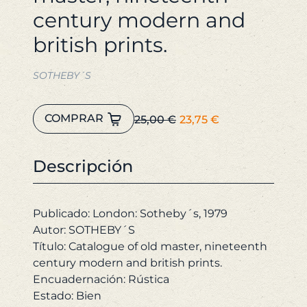
century modern and
british prints.
SOTHEBY´S
Catalogue
El
El
COMPRAR
25,00
€
23,75
€
of
precio
precio
old
original
actual
master,
Descripción
era:
es:
nineteenth
25,00 €.
23,75 €.
century
modern
Publicado: London: Sotheby´s, 1979
and
Autor: SOTHEBY´S
british
Título: Catalogue of old master, nineteenth
prints.
century modern and british prints.
cantidad
Encuadernación: Rústica
Estado: Bien