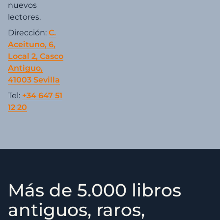
nuevos
lectores.
Dirección:
C.
Aceituno, 6,
Local 2, Casco
Antiguo,
41003 Sevilla
Tel:
+34 647 51
12 20
Más de 5.000 libros
antiguos, raros,