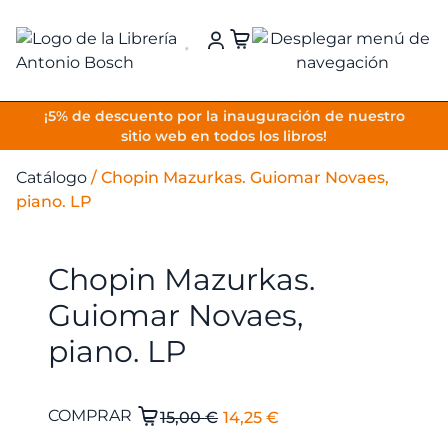
VOLVER
¡5% de descuento por la inauguración de nuestro
sitio web en todos los libros!
Catálogo
/
Chopin Mazurkas. Guiomar Novaes,
piano. LP
Chopin Mazurkas.
Guiomar Novaes,
piano. LP
El
El
Chopin
COMPRAR
15,00
€
14,25
€
Mazurkas.
precio
precio