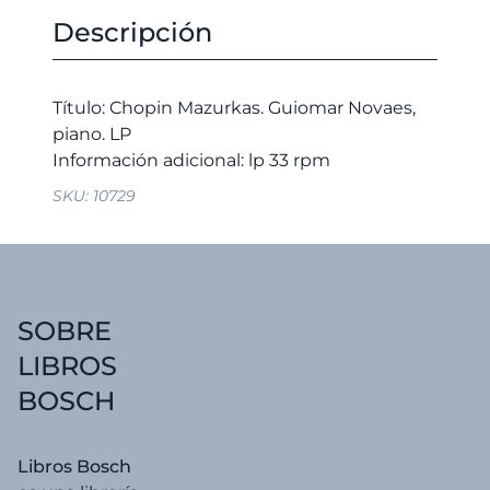
Guiomar
original
actual
Descripción
Novaes,
era:
es:
piano.
15,00 €.
14,25 €.
LP
Título: Chopin Mazurkas. Guiomar Novaes,
cantidad
piano. LP
SKU:
10729
SOBRE
LIBROS
BOSCH
Libros Bosch