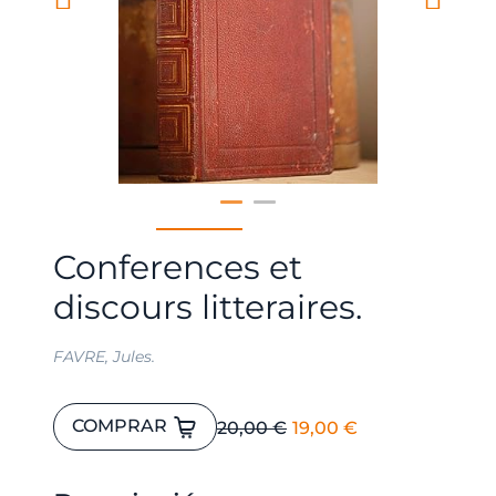
Conferences et
discours litteraires.
FAVRE, Jules.
Conferences
El
El
COMPRAR
20,00
€
19,00
€
et
precio
precio
discours
original
actual
litteraires.