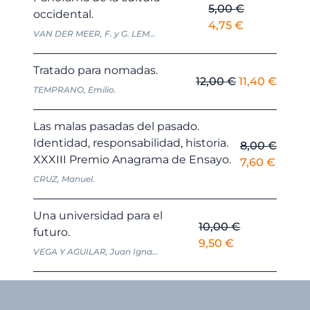
5,00
€
occidental.
El
El
4,75
€
VAN DER MEER, F. y G. LEM...
precio
precio
original
actual
Tratado para nomadas.
era:
es:
El
El
12,00
€
11,40
€
TEMPRANO, Emilio.
5,00 €.
4,75 €.
precio
preci
original
actua
Las malas pasadas del pasado.
era:
es:
Identidad, responsabilidad, historia.
8,00
€
12,00 €.
11,40 
XXXIII Premio Anagrama de Ensayo.
El
El
7,60
€
precio
precio
CRUZ, Manuel.
original
actual
era:
es:
Una universidad para el
10,00
€
8,00 €.
7,60 €
futuro.
El
El
9,50
€
VEGA Y AGUILAR, Juan Igna...
precio
precio
original
actual
era:
es:
10,00 €.
9,50 €.