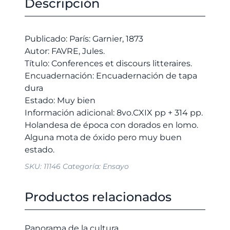
Descripción
era:
es:
cantidad
20,00 €.
19,00 €.
Publicado: París: Garnier, 1873
Autor: FAVRE, Jules.
Título: Conferences et discours litteraires.
Encuadernación: Encuadernación de tapa
dura
Estado: Muy bien
Información adicional: 8vo.CXIX pp + 314 pp.
Holandesa de época con dorados en lomo.
Alguna mota de óxido pero muy buen
SKU:
11146
Categoría:
Ensayo
Productos relacionados
Panorama de la cultura