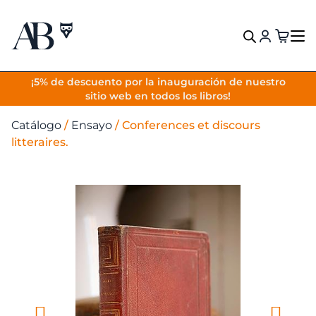
VOLVER
¡5% de descuento por la inauguración de nuestro
sitio web en todos los libros!
Catálogo
/
Ensayo
/
Conferences et discours
litteraires.