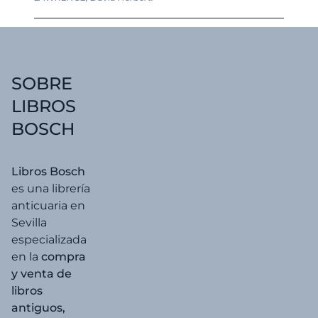
precio
precio
original
actual
era:
es:
7,00 €.
6,65 €.
SOBRE
LIBROS
BOSCH
Libros Bosch
es una librería
anticuaria en
Sevilla
especializada
en la
compra
y venta de
libros
antiguos,