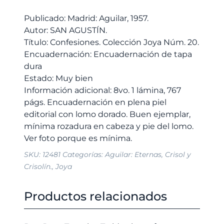
50,00 €.
47,50 €.
cantidad
Publicado: Madrid: Aguilar, 1957.
Autor: SAN AGUSTÍN.
Título: Confesiones. Colección Joya Núm. 20.
Encuadernación: Encuadernación de tapa
dura
Estado: Muy bien
Información adicional: 8vo. 1 lámina, 767
págs. Encuadernación en plena piel
editorial con lomo dorado. Buen ejemplar,
mínima rozadura en cabeza y pie del lomo.
SKU:
12481
Categorías:
Aguilar: Eternas
,
Crisol y
Crisolín.
,
Joya
Productos relacionados