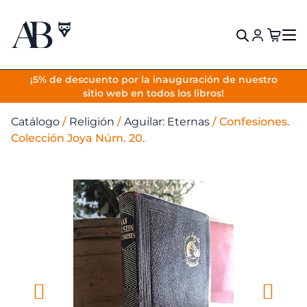
VOLVER
¡5% de descuento por la inauguración de nuestro
sitio web en todos los libros!
Catálogo
/
Religión
/
Aguilar: Eternas
/
Confesiones.
Colección Joya Núm. 20.