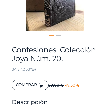
Confesiones. Colección
Joya Núm. 20.
SAN AGUSTÍN.
Confesiones.
El
El
COMPRAR
50,00
€
47,50
€
Colección
precio
precio
Joya
original
actual
Núm.
Descripción
era:
es:
20.