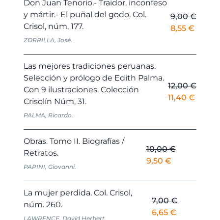
Don Juan Tenorio.- Traidor, inconfeso
y mártir.- El puñal del godo. Col.
9,00
€
Crisol, núm, 177.
El
El
8,55
€
precio
precio
ZORRILLA, José.
original
actual
era:
es:
Las mejores tradiciones peruanas.
9,00 €.
8,55 €.
Selección y prólogo de Edith Palma.
12,00
€
Con 9 ilustraciones. Colección
El
El
11,40
€
Crisolín Núm, 31.
precio
precio
PALMA, Ricardo.
original
actual
era:
es:
Obras. Tomo II. Biografías /
12,00 €.
11,40 €
10,00
€
Retratos.
El
El
9,50
€
PAPINI, Giovanni.
precio
precio
original
actual
La mujer perdida. Col. Crisol,
era:
es:
7,00
€
núm. 260.
10,00 €.
9,50 €.
El
El
6,65
€
LAWRENCE, David Herbert.