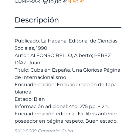
El
El
Cuba
COMPRAR
10,00
€
9,50
€
en
precio
precio
España.
original
actual
Descripción
Una
era:
es:
Gloriosa
10,00 €.
9,50 €.
Página
Publicado: La Habana: Editorial de Ciencias
de
Sociales, 1990
Internacionalismo
Autor: ALFONSO BELLO, Alberto; PÉREZ
cantidad
DÍAZ, Juan.
Título: Cuba en España. Una Gloriosa Página
de Internacionalismo
Encuadernación: Encuadernación de tapa
blanda
Estado: Bien
Información adicional: 4to. 275 pp. + 2h.
Encuadernación editorial. Ex-libris anterior
SKU:
9009
Categoría:
Cuba