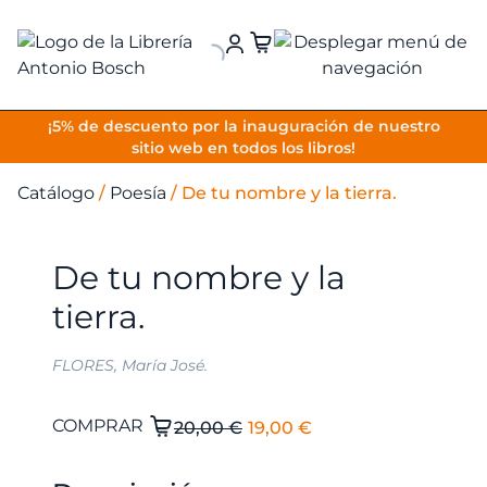
VOLVER
¡5% de descuento por la inauguración de nuestro
sitio web en todos los libros!
Catálogo
/
Poesía
/
De tu nombre y la tierra.
De tu nombre y la
tierra.
FLORES, María José.
El
El
De
COMPRAR
20,00
€
19,00
€
tu
precio
precio
nombre
original
actual