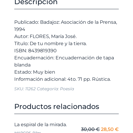
Descripción
y
era:
es:
la
20,00 €.
19,00 €.
tierra.
Publicado: Badajoz: Asociación de la Prensa,
cantidad
1994
Autor: FLORES, María José.
Título: De tu nombre y la tierra.
ISBN: 8439819390
Encuadernación: Encuadernación de tapa
blanda
Estado: Muy bien
SKU:
11262
Categoría:
Poesía
Productos relacionados
La espiral de la mirada.
El
El
30,00
€
28,50
€
MARCOS, Pilar.