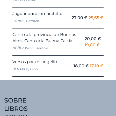
precio
preci
original
actua
Jaguar puro inmarchito.
era:
es:
El
El
27,00
€
25,65
€
CONDE, Carmen.
30,00 €.
28,50 
precio
preci
original
actua
Canto a la provincia de Buenos
era:
es:
20,00
€
Aires. Canto a la Buena Patria.
27,00 €.
25,65 
El
El
19,00
€
NÚÑEZ WEST, Horacio.
precio
precio
original
actual
Versos para el angelito.
era:
es:
El
El
18,00
€
17,10
€
BENAROS, León.
20,00 €.
19,00 €
precio
preci
original
actua
era:
es:
18,00 €.
17,10 
SOBRE
LIBROS