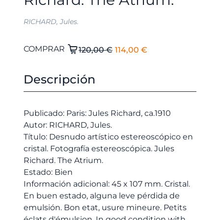
RICHARD, Jules.
El
El
Desnudo
COMPRAR
120,00
€
114,00
€
artístico
precio
precio
estereoscópico
original
actual
Descripción
en
era:
es:
cristal.
120,00 €.
114,00 €.
Fotografía
Publicado: Paris: Jules Richard, ca.1910
estereoscópica.
Autor: RICHARD, Jules.
Jules
Título: Desnudo artístico estereoscópico en
Richard.
cristal. Fotografía estereoscópica. Jules
The
Richard. The Atrium.
Atrium.
Estado: Bien
cantidad
Información adicional: 45 x 107 mm. Cristal.
En buen estado, alguna leve pérdida de
emulsión. Bon etat, usure mineure. Petits
éclats d'émulsion. In good condition with