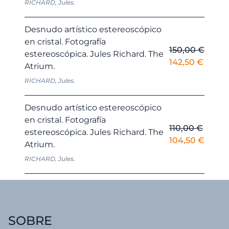
RICHARD, Jules.
original
actual
era:
es:
Desnudo artístico estereoscópico
150,00 €.
142,50
en cristal. Fotografía
150,00
€
estereoscópica. Jules Richard. The
El
El
142,50
€
Atrium.
precio
precio
RICHARD, Jules.
original
actual
era:
es:
Desnudo artístico estereoscópico
150,00 €.
142,50
en cristal. Fotografía
110,00
€
estereoscópica. Jules Richard. The
El
El
104,50
€
Atrium.
precio
preci
RICHARD, Jules.
original
actua
era:
es:
110,00 €.
104,50
SOBRE