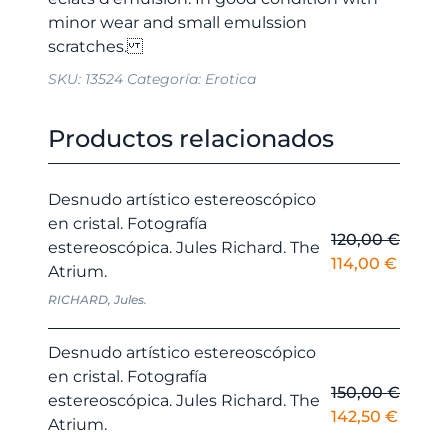
minor wear and small emulssion
SKU:
13524
Categoría:
Erotica
Productos relacionados
Desnudo artístico estereoscópico
en cristal. Fotografía
120,00
€
estereoscópica. Jules Richard. The
El
El
114,00
€
Atrium.
precio
precio
RICHARD, Jules.
original
actual
era:
es:
Desnudo artístico estereoscópico
120,00 €.
114,00
en cristal. Fotografía
150,00
€
estereoscópica. Jules Richard. The
El
El
142,50
€
Atrium.
precio
precio