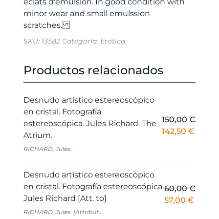
éclats d'émulsion. In good condition with
minor wear and small emulssion
SKU:
13582
Categoría:
Erótica.
Productos relacionados
Desnudo artístico estereoscópico
en cristal. Fotografía
150,00
€
estereoscópica. Jules Richard. The
El
El
142,50
€
Atrium.
precio
precio
RICHARD, Jules.
original
actual
era:
es:
Desnudo artístico estereoscópico
150,00 €.
142,50
en cristal. Fotografía estereoscópica.
60,00
€
Jules Richard [Att. to]
El
El
57,00
€
precio
precio
RICHARD, Jules. [Attribut...