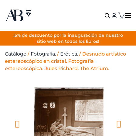
VOLVER
¡5% de descuento por la inauguración de nuestro
sitio web en todos los libros!
Catálogo
/
Fotografía.
/
Erótica.
/
Desnudo artístico
estereoscópico en cristal. Fotografía
estereoscópica. Jules Richard. The Atrium.