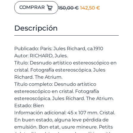
Desnudo
El
El
COMPRAR
150,00
€
142,50
€
artístico
precio
precio
estereoscópico
original
actual
en
Descripción
era:
es:
cristal.
150,00 €.
142,50 €.
Fotografía
estereoscópica.
Publicado: Paris: Jules Richard, ca.1910
Jules
Autor: RICHARD, Jules.
Richard.
Título: Desnudo artístico estereoscópico en
The
cristal. Fotografía estereoscópica. Jules
Atrium.
Richard. The Atrium.
cantidad
Título completo: Desnudo artístico
estereoscópico en cristal. Fotografía
estereoscópica. Jules Richard. The Atrium.
Estado: Bien
Información adicional: 45 x 107 mm. Cristal.
En buen estado, alguna leve pérdida de
emulsión. Bon etat, usure mineure. Petits