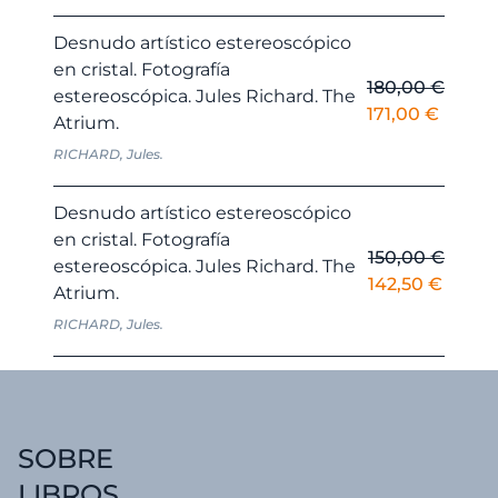
original
actual
era:
es:
Desnudo artístico estereoscópico
60,00 €.
57,00 
en cristal. Fotografía
180,00
€
estereoscópica. Jules Richard. The
El
El
171,00
€
Atrium.
precio
precio
RICHARD, Jules.
original
actual
era:
es:
Desnudo artístico estereoscópico
180,00 €.
171,00 
en cristal. Fotografía
150,00
€
estereoscópica. Jules Richard. The
El
El
142,50
€
Atrium.
precio
precio
RICHARD, Jules.
original
actual
era:
es:
150,00 €.
142,50
SOBRE
LIBROS