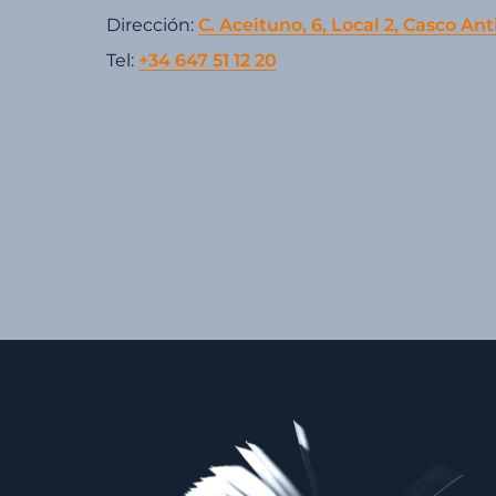
Dirección:
C. Aceituno, 6, Local 2, Casco Ant
Tel:
+34 647 51 12 20