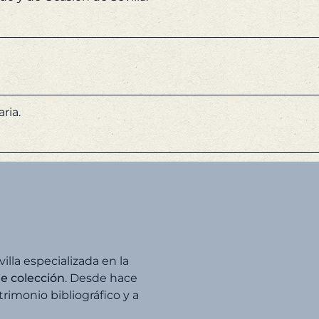
ria.
villa especializada en la
de colección
. Desde hace
imonio bibliográfico y a