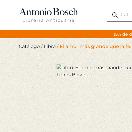
Búsqueda
de
productos
¡5% de d
Catálogo
/
Libro
/
El amor más grande que la fe.