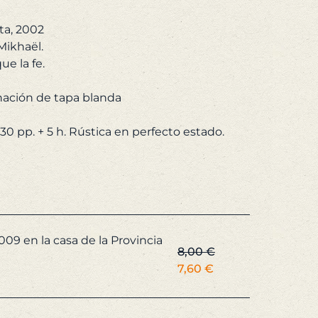
20,00 €.
19,00 €.
ta, 2002
ikhaël.
ue la fe.
ación de tapa blanda
009 en la casa de la Provincia
8,00
€
El
El
7,60
€
precio
precio
original
actual