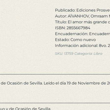
la
fe.
Publicado: Ediciones Prosve
cantidad
Autor: AÏVANHOV, Omraam M
Título: El amor más grande q
ISBN: 2855667984
Encuadernación: Encuadern
Estado: Como nuevo
SKU:
13759
Categoría:
Libro
 de Ocasión de Sevilla. Leído el día 19 de Noviembre de 2
uo y de Ocasión de Sevilla.