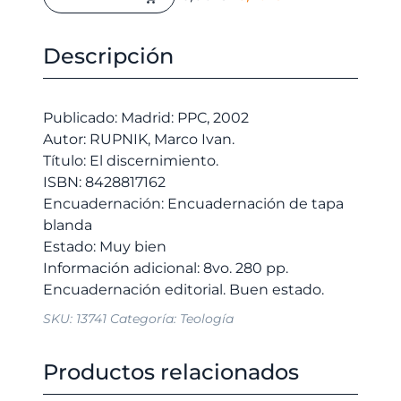
discernimiento.
precio
precio
cantidad
original
actual
Descripción
era:
es:
16,00 €.
15,20 €.
Publicado: Madrid: PPC, 2002
Autor: RUPNIK, Marco Ivan.
Título: El discernimiento.
ISBN: 8428817162
Encuadernación: Encuadernación de tapa
blanda
Estado: Muy bien
Información adicional: 8vo. 280 pp.
SKU:
13741
Categoría:
Teología
Productos relacionados