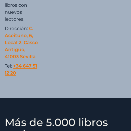
libros con
nuevos
lectores.
Dirección:
C.
Aceituno, 6,
Local 2, Casco
Antiguo,
41003 Sevilla
Tel:
+34 647 51
12 20
Más de 5.000 libros