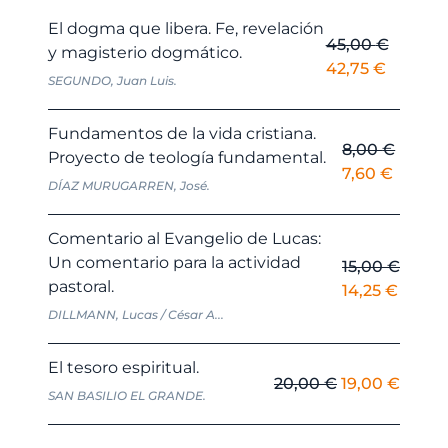
El dogma que libera. Fe, revelación
45,00
€
y magisterio dogmático.
El
El
42,75
€
SEGUNDO, Juan Luis.
precio
precio
original
actual
Fundamentos de la vida cristiana.
era:
es:
8,00
€
Proyecto de teología fundamental.
45,00 €.
42,75 €
El
El
7,60
€
DÍAZ MURUGARREN, José.
precio
precio
original
actual
Comentario al Evangelio de Lucas:
era:
es:
Un comentario para la actividad
15,00
€
8,00 €.
7,60 €.
pastoral.
El
El
14,25
€
precio
precio
DILLMANN, Lucas / César A...
original
actual
era:
es:
El tesoro espiritual.
El
El
20,00
€
19,00
€
15,00 €.
14,25 
SAN BASILIO EL GRANDE.
precio
preci
original
actua