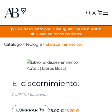
VOLVER
¡5% de descuento por la inauguración de nuestro
sitio web en todos los libros!
Catálogo
/
Teología
/
El discernimiento.
El discernimiento.
RUPNIK, Marco Ivan.
El
El
El
COMPRAR
16,00
€
15,20
€