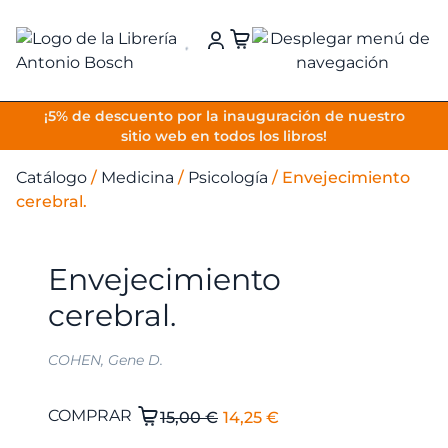
VOLVER
¡5% de descuento por la inauguración de nuestro
sitio web en todos los libros!
Catálogo
/
Medicina
/
Psicología
/
Envejecimiento
cerebral.
Envejecimiento
cerebral.
COHEN, Gene D.
El
El
Envejecimiento
COMPRAR
15,00
€
14,25
€
cerebral.
precio
precio