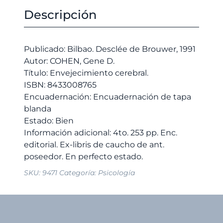
cantidad
original
actual
Descripción
era:
es:
15,00 €.
14,25 €.
Publicado: Bilbao. Desclée de Brouwer, 1991
Autor: COHEN, Gene D.
Título: Envejecimiento cerebral.
ISBN: 8433008765
Encuadernación: Encuadernación de tapa
blanda
Estado: Bien
Información adicional: 4to. 253 pp. Enc.
editorial. Ex-libris de caucho de ant.
SKU:
9471
Categoría:
Psicología