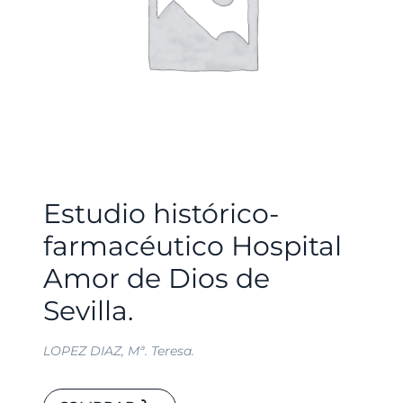
Estudio histórico-
farmacéutico Hospital
Amor de Dios de
Sevilla.
LOPEZ DIAZ, Mª. Teresa.
Estudio