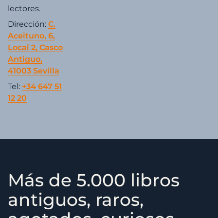
lectores.
Dirección:
C.
Aceituno, 6,
Local 2, Casco
Antiguo,
41003 Sevilla
Tel:
+34 647 51
12 20
Más de 5.000 libros
antiguos, raros,