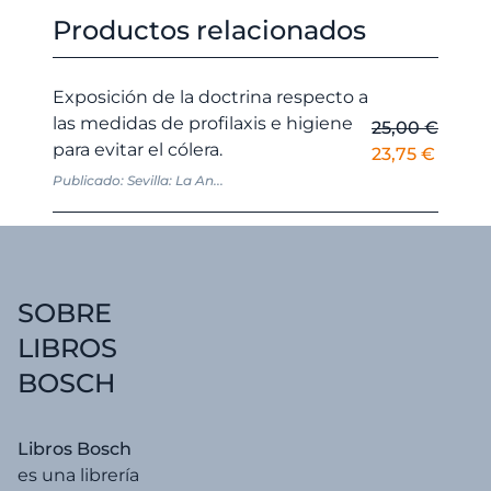
Productos relacionados
Exposición de la doctrina respecto a
las medidas de profilaxis e higiene
25,00
€
para evitar el cólera.
El
El
23,75
€
precio
precio
Publicado: Sevilla: La An...
original
actual
era:
es:
25,00 €.
23,75 
SOBRE
LIBROS
BOSCH
Libros Bosch
es una librería