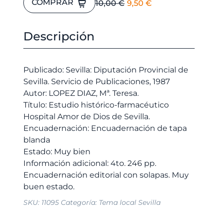
El
El
COMPRAR
10,00
€
9,50
€
histórico-
precio
precio
farmacéutico
original
actual
Hospital
Descripción
era:
es:
Amor
10,00 €.
9,50 €.
de
Dios
Publicado: Sevilla: Diputación Provincial de
de
Sevilla. Servicio de Publicaciones, 1987
Sevilla.
Autor: LOPEZ DIAZ, Mª. Teresa.
cantidad
Título: Estudio histórico-farmacéutico
Hospital Amor de Dios de Sevilla.
Encuadernación: Encuadernación de tapa
blanda
Estado: Muy bien
Información adicional: 4to. 246 pp.
Encuadernación editorial con solapas. Muy
SKU:
11095
Categoría:
Tema local Sevilla