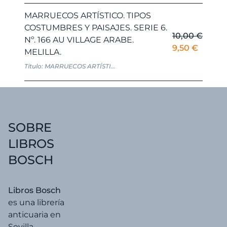
era:
es:
MARRUECOS ARTÍSTICO. TIPOS
10,00 €.
9,50 €.
COSTUMBRES Y PAISAJES. SERIE 6.
10,00
€
Nº. 166 AU VILLAGE ARABE.
El
El
9,50
€
MELILLA.
precio
precio
Título: MARRUECOS ARTÍSTI...
original
actual
era:
es:
10,00 €.
9,50 €.
SOBRE
LIBROS
BOSCH
Libros Bosch
es una librería
anticuaria en
Sevilla