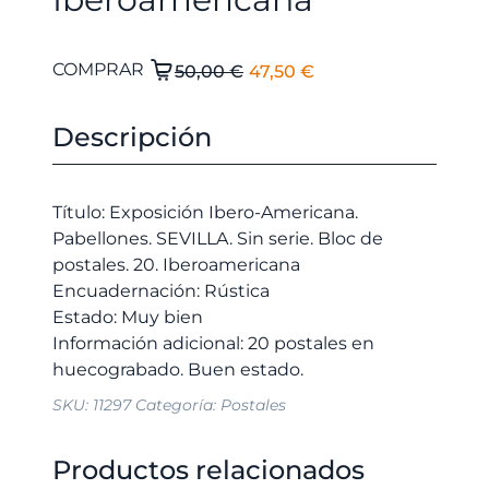
El
El
Exposición
COMPRAR
50,00
€
47,50
€
Ibero-
precio
precio
Americana.
original
actual
Descripción
Pabellones.
era:
es:
SEVILLA.
50,00 €.
47,50 €.
Sin
Título: Exposición Ibero-Americana.
serie.
Pabellones. SEVILLA. Sin serie. Bloc de
Bloc
postales. 20. Iberoamericana
de
Encuadernación: Rústica
postales.
Estado: Muy bien
20.
Información adicional: 20 postales en
Iberoamericana
cantidad
SKU:
11297
Categoría:
Postales
Productos relacionados