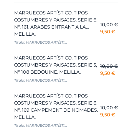
MARRUECOS ARTÍSTICO. TIPOS
COSTUMBRES Y PAISAJES. SERIE 6.
10,00
€
Nº. 161. ARABES ENTRANT A LA…
El
El
9,50
€
MELILLA.
precio
precio
Título: MARRUECOS ARTÍSTI...
original
actual
era:
es:
MARRUECOS ARTÍSTICO. TIPOS
10,00 €.
9,50 €.
COSTUMBRES Y PAISAJES. SERIE 5,
10,00
€
Nº 108 BEDOUINE. MELILLA.
El
El
9,50
€
precio
precio
Título: MARRUECOS ARTÍSTI...
original
actual
era:
es:
MARRUECOS ARTÍSTICO. TIPOS
10,00 €.
9,50 €.
COSTUMBRES Y PAISAJES. SERIE 6.
10,00
€
Nº. 169 CAMPEMENT DE NOMADES.
El
El
9,50
€
MELILLA.
precio
precio
Título: MARRUECOS ARTÍSTI...
original
actual