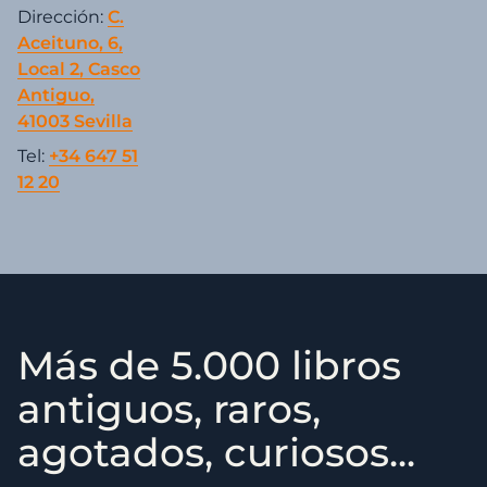
Dirección:
C.
Aceituno, 6,
Local 2, Casco
Antiguo,
41003 Sevilla
Tel:
+34 647 51
12 20
Más de 5.000 libros
antiguos, raros,
agotados, curiosos...