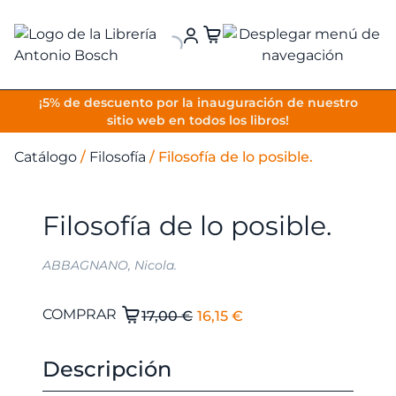
VOLVER
¡5% de descuento por la inauguración de nuestro
sitio web en todos los libros!
Catálogo
/
Filosofía
/
Filosofía de lo posible.
Filosofía de lo posible.
ABBAGNANO, Nicola.
El
El
Filosofía
COMPRAR
17,00
€
16,15
€
de
precio
precio
lo
original
actual
Descripción
posible.
era:
es: