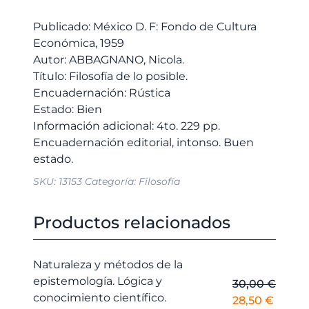
cantidad
17,00 €.
16,15 €.
Publicado: México D. F: Fondo de Cultura
Económica, 1959
Autor: ABBAGNANO, Nicola.
Título: Filosofía de lo posible.
Encuadernación: Rústica
Estado: Bien
Información adicional: 4to. 229 pp.
Encuadernación editorial, intonso. Buen
SKU:
13153
Categoría:
Filosofía
Productos relacionados
Naturaleza y métodos de la
epistemología. Lógica y
30,00
€
conocimiento científico.
El
El
28,50
€