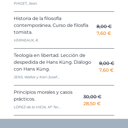
precio
precio
PIAGET, Jean.
original
actual
era:
es:
Historia de la filosofía
30,00 €.
28,50 
contemporánea. Curso de filosfía
8,00
€
tomista.
El
El
7,60
€
precio
precio
VERNEAUX, R.
original
actual
era:
es:
Teología en libertad. Lección de
8,00 €.
7,60 €.
despedida de Hans Küng. Diálogo
8,00
€
con Hans Küng.
El
El
7,60
€
precio
precio
JENS, Walter y Karl-Josef...
original
actual
era:
es:
Principios morales y casos
30,00
€
8,00 €.
7,60 €
prácticos.
El
El
28,50
€
LÓPEZ de la VIEJA, Mª Ter...
precio
precio
original
actual
era:
es: