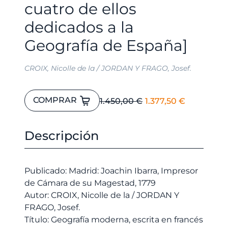
cuatro de ellos
dedicados a la
Geografía de España]
CROIX, Nicolle de la / JORDAN Y FRAGO, Josef.
Geografía
El
El
COMPRAR
1.450,00
€
1.377,50
€
moderna,
precio
precio
escrita
original
actual
en
Descripción
era:
es:
francés
1.450,00 €.
1.377,50 
por
el
Publicado: Madrid: Joachin Ibarra, Impresor
Abad
de Cámara de su Magestad, 1779
Nicolle
Autor: CROIX, Nicolle de la / JORDAN Y
de
FRAGO, Josef.
la
Título: Geografía moderna, escrita en francés