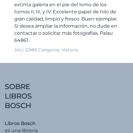
dedicados
extinta galería en el pie del lomo de los
a
tomos II, III, y IV. Excelente papel de hilo de
la
gran calidad, limpio y fresco. Buen ejemplar.
Geografía
Si desea ampliar la información, no dude en
de
contactar o solicitar más fotografías. Palau
España]
cantidad
SKU:
12985
Categoría:
Historia
SOBRE
LIBROS
BOSCH
Libros Bosch
es una librería