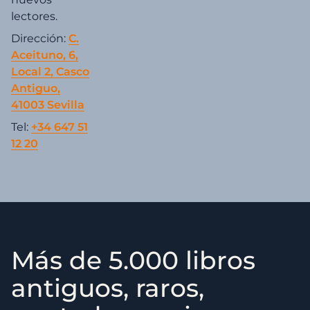
lectores.
Dirección:
C.
Aceituno, 6,
Local 2, Casco
Antiguo,
41003 Sevilla
Tel:
+34 647 51
12 20
Más de 5.000 libros
antiguos, raros,