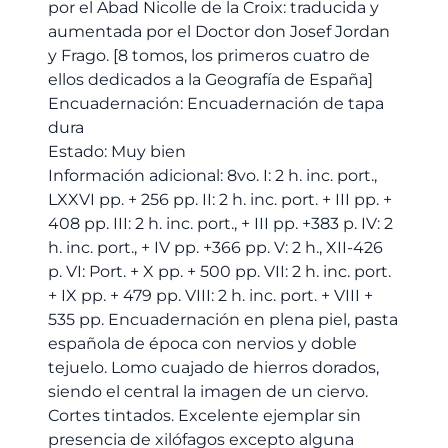
Croix:
por el Abad Nicolle de la Croix: traducida y
traducida
aumentada por el Doctor don Josef Jordan
y
y Frago. [8 tomos, los primeros cuatro de
aumentada
ellos dedicados a la Geografía de España]
por
Encuadernación: Encuadernación de tapa
el
dura
Doctor
Estado: Muy bien
don
Información adicional: 8vo. I: 2 h. inc. port.,
Josef
LXXVI pp. + 256 pp. II: 2 h. inc. port. + III pp. +
Jordan
408 pp. III: 2 h. inc. port., + III pp. +383 p. IV: 2
y
h. inc. port., + IV pp. +366 pp. V: 2 h., XII-426
Frago.
p. VI: Port. + X pp. + 500 pp. VII: 2 h. inc. port.
[8
+ IX pp. + 479 pp. VIII: 2 h. inc. port. + VIII +
tomos,
535 pp. Encuadernación en plena piel, pasta
los
española de época con nervios y doble
primeros
tejuelo. Lomo cuajado de hierros dorados,
cuatro
siendo el central la imagen de un ciervo.
de
Cortes tintados. Excelente ejemplar sin
ellos
presencia de xilófagos excepto alguna