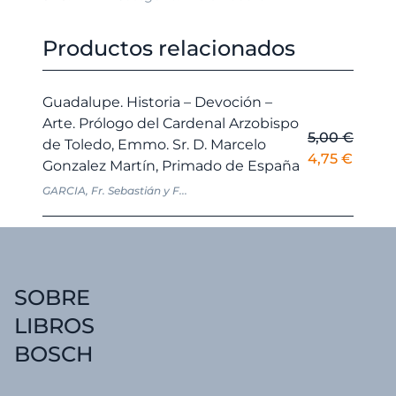
Productos relacionados
Guadalupe. Historia – Devoción –
Arte. Prólogo del Cardenal Arzobispo
5,00
€
de Toledo, Emmo. Sr. D. Marcelo
El
El
4,75
€
Gonzalez Martín, Primado de España
precio
preci
GARCIA, Fr. Sebastián y F...
original
actua
era:
es:
5,00 €.
4,75 €
SOBRE
LIBROS
BOSCH