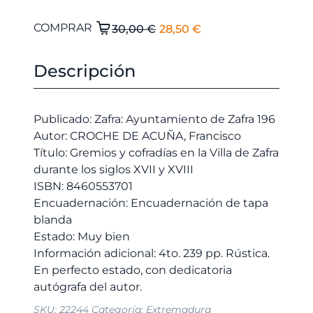
El
El
Gremios
COMPRAR
30,00
€
28,50
€
y
precio
precio
cofradías
original
actual
Descripción
en
era:
es:
la
30,00 €.
28,50 €.
Villa
Publicado: Zafra: Ayuntamiento de Zafra 196
de
Autor: CROCHE DE ACUÑA, Francisco
Zafra
Título: Gremios y cofradías en la Villa de Zafra
durante
durante los siglos XVII y XVIII
los
ISBN: 8460553701
siglos
Encuadernación: Encuadernación de tapa
XVII
blanda
y
Estado: Muy bien
XVIII
Información adicional: 4to. 239 pp. Rústica.
cantidad
En perfecto estado, con dedicatoria
SKU:
22244
Categoría:
Extremadura