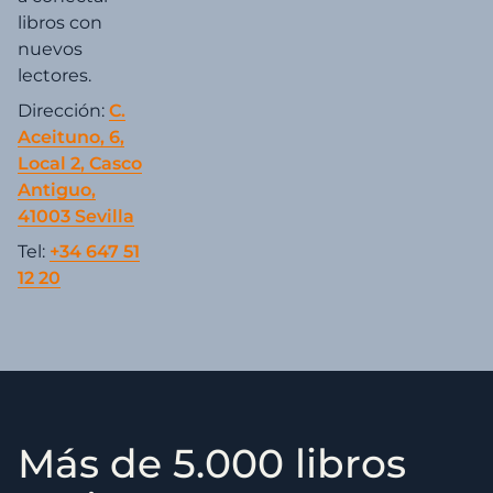
libros con
nuevos
lectores.
Dirección:
C.
Aceituno, 6,
Local 2, Casco
Antiguo,
41003 Sevilla
Tel:
+34 647 51
12 20
Más de 5.000 libros