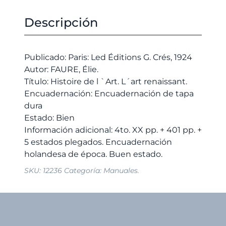
precio
precio
l
original
actual
`Art.
Descripción
era:
es:
L
20,00 €.
19,00 €.
´art
renaissant.
Publicado: Paris: Led Éditions G. Crés, 1924
cantidad
Autor: FAURE, Élie.
Título: Histoire de l `Art. L´art renaissant.
Encuadernación: Encuadernación de tapa
dura
Estado: Bien
Información adicional: 4to. XX pp. + 401 pp. +
5 estados plegados. Encuadernación
SKU:
12236
Categoría:
Manuales.