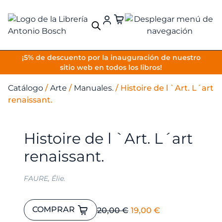
VOLVER
¡5% de descuento por la inauguración de nuestro
sitio web en todos los libros!
Catálogo
/
Arte
/
Manuales.
/
Histoire de l `Art. L´art
renaissant.
Histoire de l `Art. L´art
renaissant.
FAURE, Élie.
Histoire
El
El
COMPRAR
20,00
€
19,00
€
de