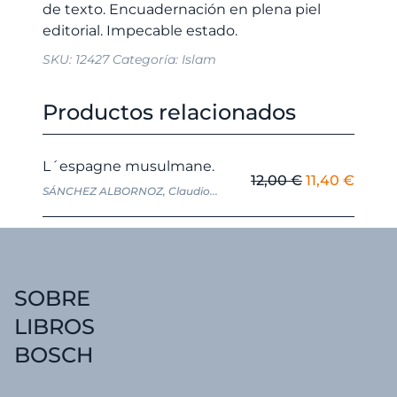
de texto. Encuadernación en plena piel
Ribera.
Crisolín
SKU:
12427
Categoría:
Islam
Núm
22.
cantidad
Productos relacionados
L´espagne musulmane.
El
El
12,00
€
11,40
€
SÁNCHEZ ALBORNOZ, Claudio...
precio
preci
original
actua
era:
es:
12,00 €.
11,40 
SOBRE
LIBROS
BOSCH