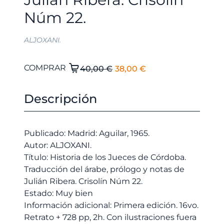
Núm 22.
ALJOXANI.
El
El
Historia
COMPRAR
40,00
€
38,00
€
de
precio
precio
los
original
actual
Descripción
Jueces
era:
es:
de
40,00 €.
38,00 €.
Córdoba.
Publicado: Madrid: Aguilar, 1965.
Traducción
Autor: ALJOXANI.
del
Título: Historia de los Jueces de Córdoba.
árabe,
Traducción del árabe, prólogo y notas de
prólogo
Julián Ribera. Crisolín Núm 22.
y
Estado: Muy bien
notas
Información adicional: Primera edición. 16vo.
de
Retrato + 728 pp, 2h. Con ilustraciones fuera
Julián