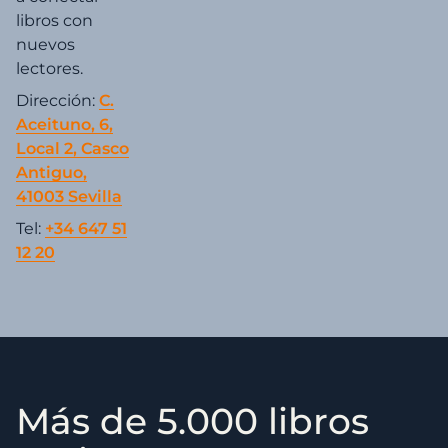
libros con
nuevos
lectores.
Dirección:
C.
Aceituno, 6,
Local 2, Casco
Antiguo,
41003 Sevilla
Tel:
+34 647 51
12 20
Más de 5.000 libros