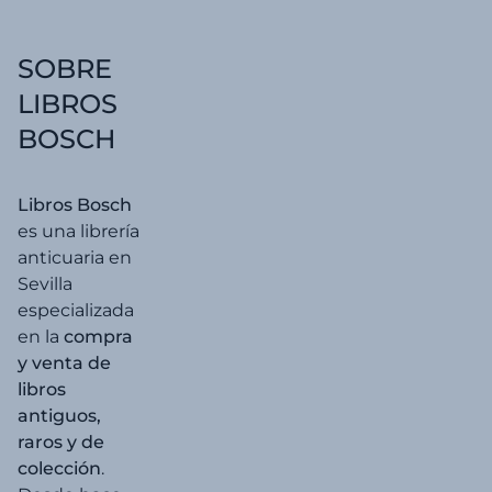
era:
es:
8,00 €.
7,60 €.
SOBRE
LIBROS
BOSCH
Libros Bosch
es una librería
anticuaria en
Sevilla
especializada
en la
compra
y venta de
libros
antiguos,
raros y de
colección
.