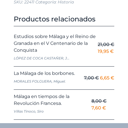
SKU:
22411
Categoría:
Historia
Productos relacionados
Estudios sobre Málaga y el Reino de
Granada en el V Centenario de la
21,00
€
Conquista
El
El
19,95
€
precio
precio
LÓPEZ DE COCA CASTAÑER, J...
original
actual
era:
es:
La Málaga de los borbones.
El
El
7,00
€
6,65
€
21,00 €.
19,95 
MORALES FOLGUERA, Miguel.
precio
preci
original
actua
Málaga en tiempos de la
era:
es:
8,00
€
Revolución Francesa.
7,00 €.
6,65 €
El
El
7,60
€
Villas Tinoco, Siro
precio
precio
original
actual