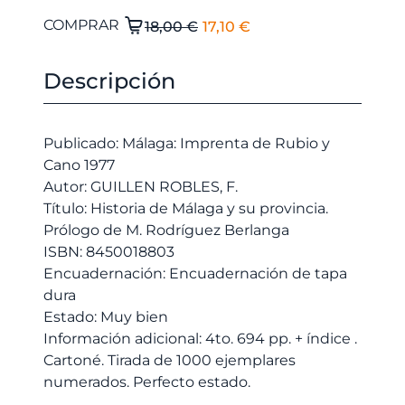
El
El
Historia
COMPRAR
18,00
€
17,10
€
de
precio
precio
Málaga
original
actual
Descripción
y
era:
es:
su
18,00 €.
17,10 €.
provincia.
Publicado: Málaga: Imprenta de Rubio y
Prólogo
Cano 1977
de
Autor: GUILLEN ROBLES, F.
M.
Título: Historia de Málaga y su provincia.
Rodríguez
Prólogo de M. Rodríguez Berlanga
Berlanga
ISBN: 8450018803
cantidad
Encuadernación: Encuadernación de tapa
dura
Estado: Muy bien
Información adicional: 4to. 694 pp. + índice .
Cartoné. Tirada de 1000 ejemplares