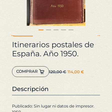
Itinerarios postales de
España. Año 1950.
Itinerarios
El
El
COMPRAR
120,00
€
114,00
€
postales
precio
precio
de
original
actual
España.
Descripción
era:
es:
Año
120,00 €.
114,00 €.
1950.
cantidad
Publicado: Sin lugar ni datos de impresor.