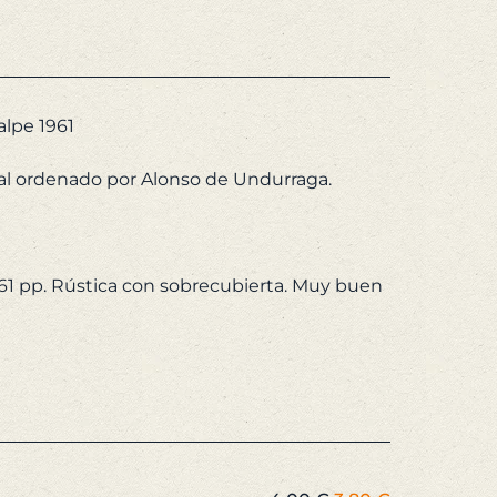
recio
precio
riginal
actual
a:
es:
,00 €.
3,80 €.
alpe 1961
ital ordenado por Alonso de Undurraga.
 161 pp. Rústica con sobrecubierta. Muy buen