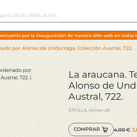
escuento por la inauguración de nuestro sitio web en todos lo
nado por Alonso de Undurraga. Colección Austral, 722.
La araucana. T
Alonso de Und
Austral, 722.
ERCILLA, Alonso de.
La
E
COMPRAR
4,00
€
3
araucana.