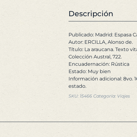
p
Texto
o
vital
Descripción
er
ordenado
4
por
Alonso
Publicado: Madrid: Espasa C
de
Autor: ERCILLA, Alonso de.
Undurraga.
Título: La araucana. Texto v
Colección
Colección Austral, 722.
Austral,
Encuadernación: Rústica
722.
Estado: Muy bien
cantidad
Información adicional: 8vo.
SKU:
15466
Categoría:
Viajes