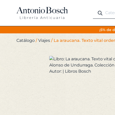
Búsqueda
de
productos
¡5% de d
Catálogo
/
Viajes
/
La araucana. Texto vital orde