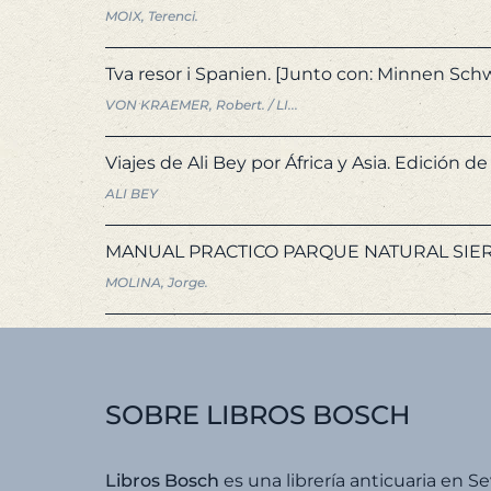
MOIX, Terenci.
Tva resor i Spanien. [Junto con: Minnen Schw
VON KRAEMER, Robert. / LI...
Viajes de Ali Bey por África y Asia. Edición
ALI BEY
MANUAL PRACTICO PARQUE NATURAL SIER
MOLINA, Jorge.
SOBRE LIBROS BOSCH
Libros Bosch
es una librería anticuaria en Se