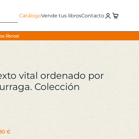
Catálogo
Vende tus libros
Contacto
s libros!
exto vital ordenado por
urraga. Colección
l
El
,80
€