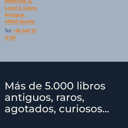
Aceituno, 6,
Local 2, Casco
Antiguo,
41003 Sevilla
Tel:
+34 647 51
12 20
Más de 5.000 libros
antiguos, raros,
agotados, curiosos...