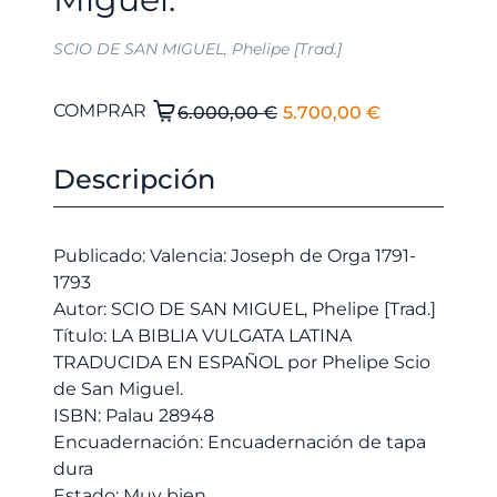
SCIO DE SAN MIGUEL, Phelipe [Trad.]
El
El
LA
COMPRAR
6.000,00
€
5.700,00
€
BIBLIA
precio
precio
VULGATA
original
actual
Descripción
LATINA
era:
es:
TRADUCIDA
6.000,00 €.
5.700,00 €
EN
Publicado: Valencia: Joseph de Orga 1791-
ESPAÑOL
1793
por
Autor: SCIO DE SAN MIGUEL, Phelipe [Trad.]
Phelipe
Título: LA BIBLIA VULGATA LATINA
Scio
TRADUCIDA EN ESPAÑOL por Phelipe Scio
de
de San Miguel.
San
ISBN: Palau 28948
Miguel.
Encuadernación: Encuadernación de tapa
cantidad
dura
Estado: Muy bien