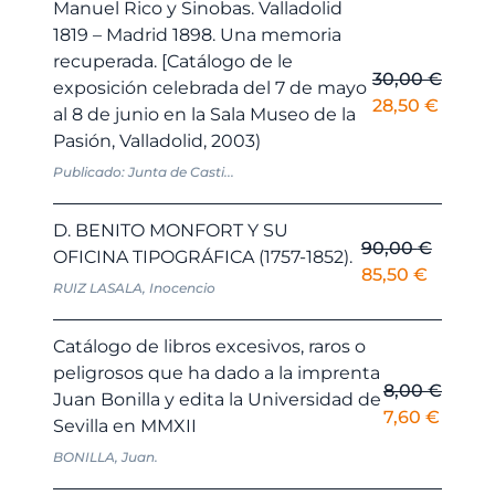
Manuel Rico y Sinobas. Valladolid
1819 – Madrid 1898. Una memoria
recuperada. [Catálogo de le
30,00
€
exposición celebrada del 7 de mayo
El
El
28,50
€
al 8 de junio en la Sala Museo de la
precio
precio
Pasión, Valladolid, 2003)
original
actual
Publicado: Junta de Casti...
era:
es:
30,00 €.
28,50 
D. BENITO MONFORT Y SU
90,00
€
OFICINA TIPOGRÁFICA (1757-1852).
El
El
85,50
€
RUIZ LASALA, Inocencio
precio
precio
original
actual
Catálogo de libros excesivos, raros o
era:
es:
peligrosos que ha dado a la imprenta
90,00 €.
85,50 €
8,00
€
Juan Bonilla y edita la Universidad de
El
El
7,60
€
Sevilla en MMXII
precio
precio
BONILLA, Juan.
original
actual