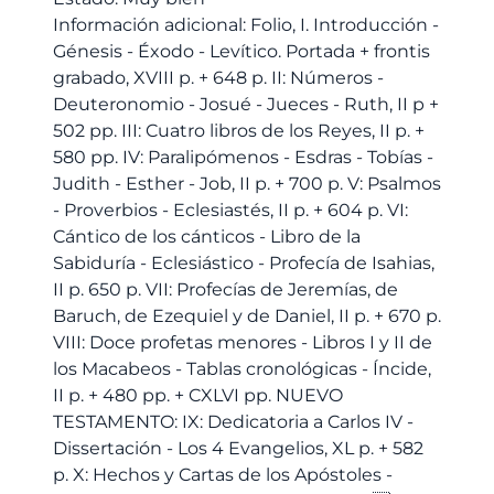
Información adicional: Folio, I. Introducción -
Génesis - Éxodo - Levítico. Portada + frontis
grabado, XVIII p. + 648 p. II: Números -
Deuteronomio - Josué - Jueces - Ruth, II p +
502 pp. III: Cuatro libros de los Reyes, II p. +
580 pp. IV: Paralipómenos - Esdras - Tobías -
Judith - Esther - Job, II p. + 700 p. V: Psalmos
- Proverbios - Eclesiastés, II p. + 604 p. VI:
Cántico de los cánticos - Libro de la
Sabiduría - Eclesiástico - Profecía de Isahias,
II p. 650 p. VII: Profecías de Jeremías, de
Baruch, de Ezequiel y de Daniel, II p. + 670 p.
VIII: Doce profetas menores - Libros I y II de
los Macabeos - Tablas cronológicas - Íncide,
II p. + 480 pp. + CXLVI pp. NUEVO
TESTAMENTO: IX: Dedicatoria a Carlos IV -
Dissertación - Los 4 Evangelios, XL p. + 582
p. X: Hechos y Cartas de los Apóstoles -