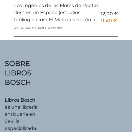
era:
es:
Los Ingenios de las Flores de Poetas
8,00 €.
7,60 €
Ilustres de España (estudios
12,00
€
bibliográficos). El Marqués del Aula.
El
El
11,40
€
precio
precio
AGUILAR Y CANO, Antonio.
original
actual
era:
es:
12,00 €.
11,40 €
SOBRE
LIBROS
BOSCH
Libros Bosch
es una librería
anticuaria en
Sevilla
especializada