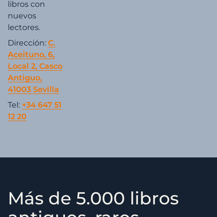
libros con
nuevos
lectores.
Dirección:
C.
Aceituno, 6,
Local 2, Casco
Antiguo,
41003 Sevilla
Tel:
+34 647 51
12 20
Más de 5.000 libros