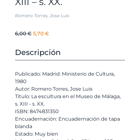
XIII – s. XX.
Romero Torres, Jose Luis
El
El
6,00
€
5,70
€
precio
precio
original
actual
Descripción
era:
es:
6,00 €.
5,70 €.
Publicado: Madrid: Ministerio de Cultura,
1980
Autor: Romero Torres, Jose Luis
Título: La escultura en el Museo de Málaga,
s. XIII - s. XX.
ISBN: 8474831350
Encuadernación: Encuadernación de tapa
blanda
Estado: Muy bien