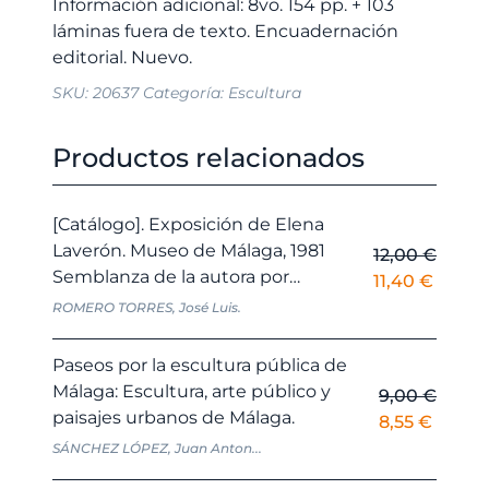
Información adicional: 8vo. 154 pp. + 103
láminas fuera de texto. Encuadernación
SKU:
20637
Categoría:
Escultura
Productos relacionados
[Catálogo]. Exposición de Elena
Laverón. Museo de Málaga, 1981
12,00
€
Semblanza de la autora por…
El
El
11,40
€
precio
precio
ROMERO TORRES, José Luis.
original
actual
era:
es:
Paseos por la escultura pública de
12,00 €.
11,40 €
Málaga: Escultura, arte público y
9,00
€
paisajes urbanos de Málaga.
El
El
8,55
€
precio
precio
SÁNCHEZ LÓPEZ, Juan Anton...
original
actual