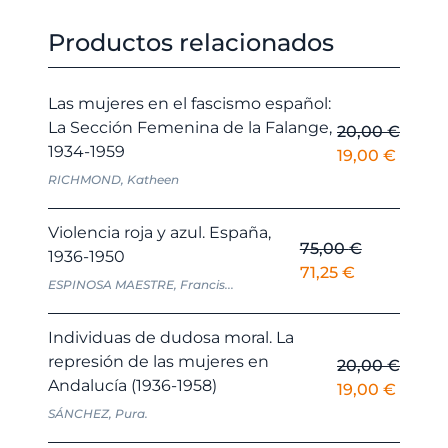
Productos relacionados
Las mujeres en el fascismo español:
La Sección Femenina de la Falange,
20,00
€
1934-1959
El
El
19,00
€
precio
precio
RICHMOND, Katheen
original
actual
era:
es:
Violencia roja y azul. España,
75,00
€
20,00 €.
19,00 
1936-1950
El
El
71,25
€
ESPINOSA MAESTRE, Francis...
precio
precio
original
actual
Individuas de dudosa moral. La
era:
es:
represión de las mujeres en
20,00
€
75,00 €.
71,25 €.
Andalucía (1936-1958)
El
El
19,00
€
precio
precio
SÁNCHEZ, Pura.
original
actual