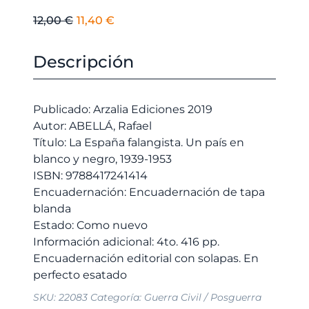
El
El
12,00
€
11,40
€
precio
precio
original
actual
Descripción
era:
es:
12,00 €.
11,40 €.
Publicado: Arzalia Ediciones 2019
Autor: ABELLÁ, Rafael
Título: La España falangista. Un país en
blanco y negro, 1939-1953
ISBN: 9788417241414
Encuadernación: Encuadernación de tapa
blanda
Estado: Como nuevo
Información adicional: 4to. 416 pp.
Encuadernación editorial con solapas. En
SKU:
22083
Categoría:
Guerra Civil / Posguerra