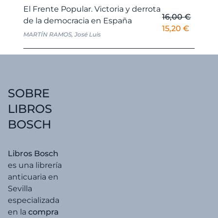
era:
es:
El Frente Popular. Victoria y derrota
16,00
€
20,00 €.
19,00 
de la democracia en España
El
El
15,20
€
MARTÍN RAMOS, José Luis
precio
precio
original
actual
era:
es:
16,00 €.
15,20 €
SOBRE
LIBROS
BOSCH
Libros Bosch
es una librería
anticuaria en
Sevilla
especializada
en la
compra