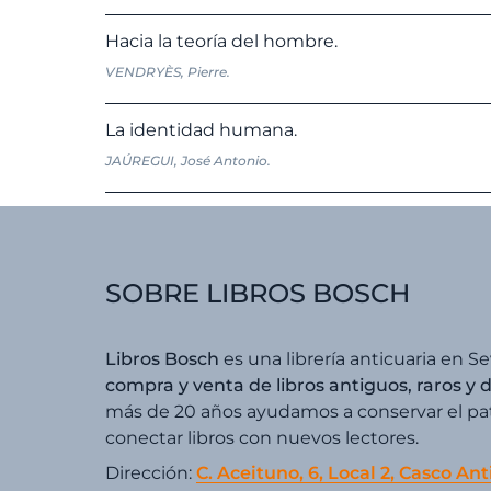
Hacia la teoría del hombre.
VENDRYÈS, Pierre.
La identidad humana.
JAÚREGUI, José Antonio.
SOBRE LIBROS BOSCH
Libros Bosch
es una librería anticuaria en Se
compra y venta de libros antiguos, raros y 
más de 20 años ayudamos a conservar el patr
conectar libros con nuevos lectores.
Dirección:
C. Aceituno, 6, Local 2, Casco Ant