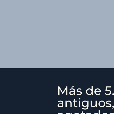
Más de 5.
antiguos,