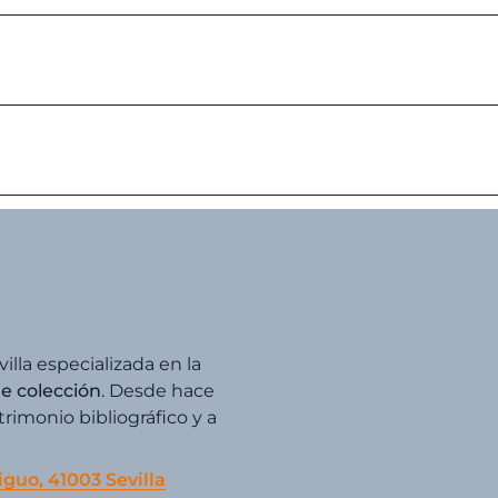
villa especializada en la
de colección
. Desde hace
imonio bibliográfico y a
iguo, 41003 Sevilla