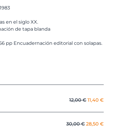
€.
6,65 €.
 1983
ias en el siglo XX.
ación de tapa blanda
156 pp Encuadernación editorial con solapas.
El
El
12,00
€
11,40
€
precio
precio
original
actual
era:
es:
El
El
30,00
€
28,50
€
12,00 €.
11,40 €.
precio
precio