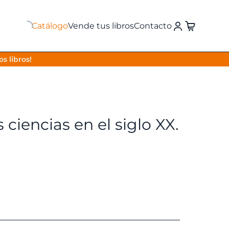
Catálogo
Vende tus libros
Contacto
s libros!
as ciencias en el siglo XX.
El
o
precio
nal
actual
es: