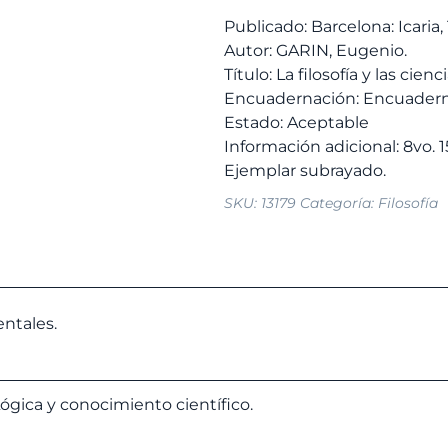
7,00 
en
Publicado: Barcelona: Icaria,
el
Autor: GARIN, Eugenio.
siglo
Título: La filosofía y las cienc
XX.
Encuadernación: Encuadern
cantidad
Estado: Aceptable
Información adicional: 8vo. 
SKU:
13179
Categoría:
Filosofía
ntales.
ógica y conocimiento científico.