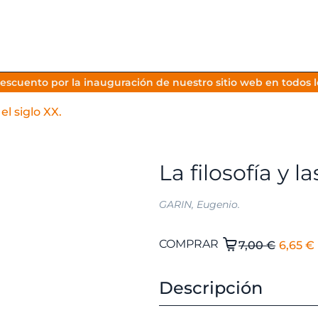
escuento por la inauguración de nuestro sitio web en todos lo
 el siglo XX.
La filosofía y l
GARIN, Eugenio.
El
La
COMPRAR
7,00
€
6,65
€
filosofía
preci
y
origi
Descripción
las
era:
ciencias