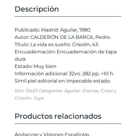
es
original
actual
Descripción
sueño.
era:
es:
Crisolín,
10,00 €.
9,50 €.
43.
Publicado: Madrid: Aguilar, 1980
cantidad
Autor: CALDERÓN DE LA BARCA, Pedro.
Título: La vida es sueño. Crisolín, 43.
Encuadernación: Encuadernación de tapa
dura
Estado: Muy bien
Información adicional: 32vo. 282 pp. +10 h.
SKU:
12423
Categorías:
Aguilar: Eternas
,
Crisol y
Crisolín.
,
Joya
Productos relacionados
Andanzas y Visiones Españolas.