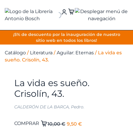
VOLVER
¡5% de descuento por la inauguración de nuestro
sitio web en todos los libros!
Catálogo
/
Literatura
/
Aguilar: Eternas
/
La vida es
sueño. Crisolín, 43.
La vida es sueño.
Crisolín, 43.
CALDERÓN DE LA BARCA, Pedro.
El
El
La
COMPRAR
10,00
€
9,50
€
vida
precio
precio