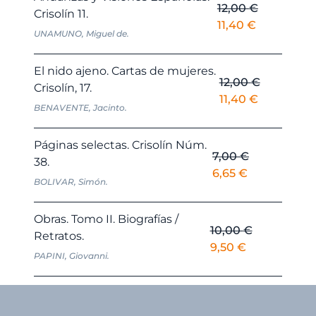
12,00
€
Crisolín 11.
El
El
11,40
€
UNAMUNO, Miguel de.
precio
precio
original
actual
El nido ajeno. Cartas de mujeres.
era:
es:
12,00
€
Crisolín, 17.
12,00 €.
11,40 €.
El
El
11,40
€
BENAVENTE, Jacinto.
precio
precio
original
actual
Páginas selectas. Crisolín Núm.
era:
es:
7,00
€
38.
12,00 €.
11,40 €.
El
El
6,65
€
BOLIVAR, Simón.
precio
precio
original
actual
Obras. Tomo II. Biografías /
era:
es:
10,00
€
Retratos.
7,00 €.
6,65 €.
El
El
9,50
€
PAPINI, Giovanni.
precio
precio
original
actual
era:
es:
10,00 €.
9,50 €.