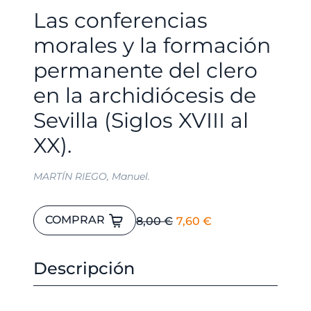
Las conferencias
morales y la formación
permanente del clero
en la archidiócesis de
Sevilla (Siglos XVIII al
XX).
MARTÍN RIEGO, Manuel.
Las
El
El
COMPRAR
8,00
€
7,60
€
conferencias
precio
precio
morales
original
actual
y
Descripción
era:
es:
la
8,00 €.
7,60 €.
formación