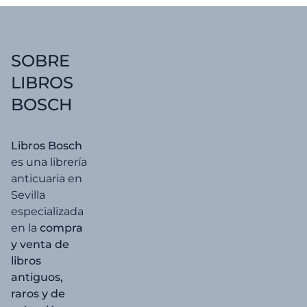
era:
es:
29,00 €.
27,55 €
SOBRE
LIBROS
BOSCH
Libros Bosch
es una librería
anticuaria en
Sevilla
especializada
en la
compra
y venta de
libros
antiguos,
raros y de