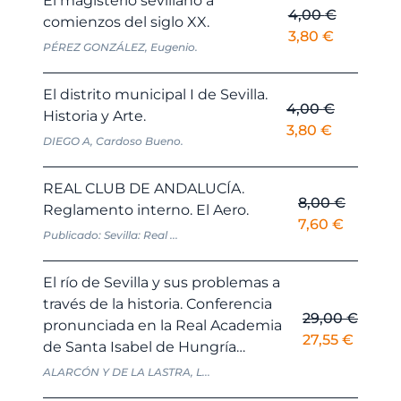
El magisterio sevillano a
4,00
€
comienzos del siglo XX.
El
El
3,80
€
PÉREZ GONZÁLEZ, Eugenio.
precio
precio
original
actual
El distrito municipal I de Sevilla.
era:
es:
4,00
€
Historia y Arte.
4,00 €.
3,80 €.
El
El
3,80
€
DIEGO A, Cardoso Bueno.
precio
precio
original
actual
REAL CLUB DE ANDALUCÍA.
era:
es:
8,00
€
Reglamento interno. El Aero.
4,00 €.
3,80 €.
El
El
7,60
€
Publicado: Sevilla: Real ...
precio
precio
original
actual
El río de Sevilla y sus problemas a
era:
es:
través de la historia. Conferencia
8,00 €.
7,60 €.
29,00
€
pronunciada en la Real Academia
El
El
27,55
€
de Santa Isabel de Hungría…
precio
precio
ALARCÓN Y DE LA LASTRA, L...
original
actual