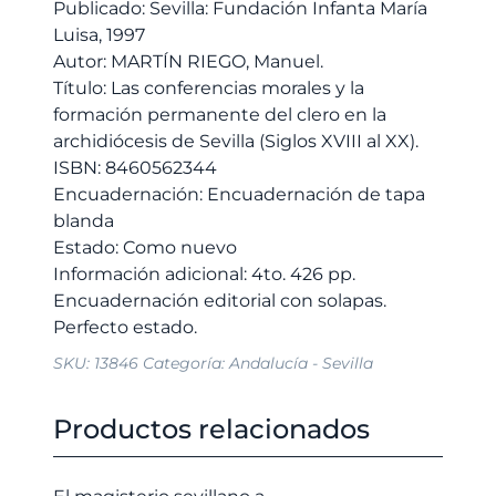
permanente
Publicado: Sevilla: Fundación Infanta María
del
Luisa, 1997
clero
Autor: MARTÍN RIEGO, Manuel.
en
Título: Las conferencias morales y la
la
formación permanente del clero en la
archidiócesis
archidiócesis de Sevilla (Siglos XVIII al XX).
de
ISBN: 8460562344
Sevilla
Encuadernación: Encuadernación de tapa
(Siglos
blanda
XVIII
Estado: Como nuevo
al
Información adicional: 4to. 426 pp.
XX).
Encuadernación editorial con solapas.
cantidad
SKU:
13846
Categoría:
Andalucía - Sevilla
Productos relacionados