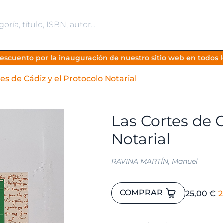
escuento por la inauguración de nuestro sitio web en todos lo
es de Cádiz y el Protocolo Notarial
Las Cortes de C
Notarial
RAVINA MARTÍN, Manuel
Las
E
COMPRAR
25,00
€
2
Cortes
p
de
o