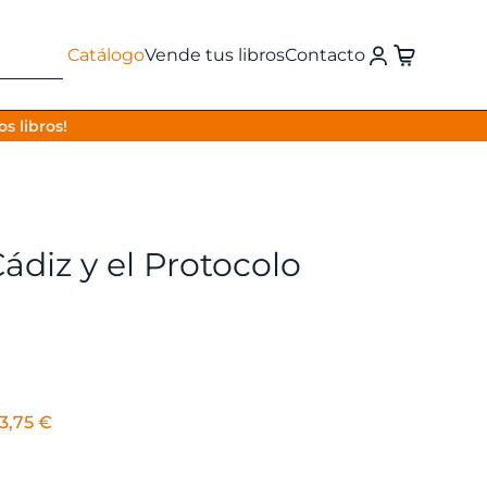
Catálogo
Vende tus libros
Contacto
s libros!
ádiz y el Protocolo
l
El
3,75
€
recio
precio
riginal
actual