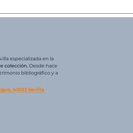
villa especializada en la
de colección
. Desde hace
imonio bibliográfico y a
iguo, 41003 Sevilla