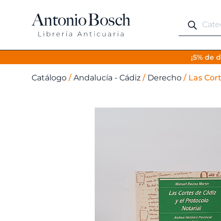
Búsqueda
de
productos
¡5% de d
Catálogo
/
Andalucía - Cádiz
/
Derecho
/
Las Cort