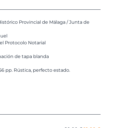
ra:
es:
5,00 €.
23,75 €.
istórico Provincial de Málaga / Junta de
uel
 el Protocolo Notarial
ación de tapa blanda