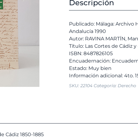
Cádiz
Descripción
e
y
2
el
Protocolo
Publicado: Málaga: Archivo H
Notarial
Andalucía 1990
cantidad
Autor: RAVINA MARTÍN, Man
Título: Las Cortes de Cádiz y
ISBN: 8487826105
Encuadernación: Encuadern
Estado: Muy bien
SKU:
22104
Categoría:
Derecho
de Cádiz 1850-1885