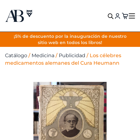
VOLVER
¡5% de descuento por la inauguración de nuestro
sitio web en todos los libros!
Catálogo
/
Medicina
/
Publicidad
/
Los célebres
medicamentos alemanes del Cura Heumann