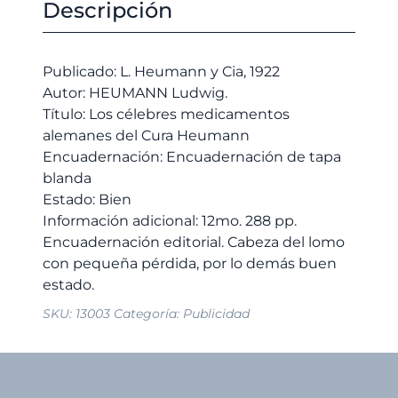
alemanes
Descripción
era:
es:
del
10,00 €.
9,50 €.
Cura
Heumann
Publicado: L. Heumann y Cia, 1922
cantidad
Autor: HEUMANN Ludwig.
Título: Los célebres medicamentos
alemanes del Cura Heumann
Encuadernación: Encuadernación de tapa
blanda
Estado: Bien
Información adicional: 12mo. 288 pp.
Encuadernación editorial. Cabeza del lomo
con pequeña pérdida, por lo demás buen
SKU:
13003
Categoría:
Publicidad