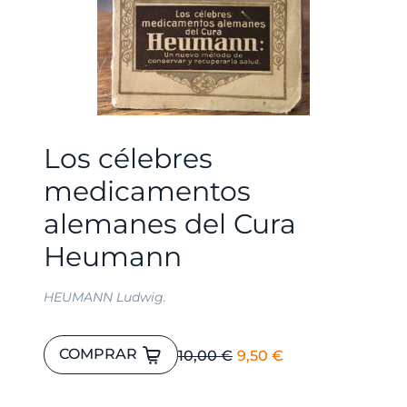
Los célebres
medicamentos
alemanes del Cura
Heumann
HEUMANN Ludwig.
Los
El
El
COMPRAR
10,00
€
9,50
€
célebres
precio
precio
medicamentos
original
actual