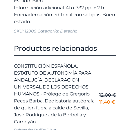
Estado: Bien
Información adicional: 4to. 332 pp. + 2 h.
Encuadernación editorial con solapas. Buen
SKU:
12906
Categoría:
Derecho
Productos relacionados
CONSTITUCIÓN ESPAÑOLA,
ESTATUTO DE AUTONOMÍA PARA
ANDALUCÍA, DECLARACIÓN
UNIVERSAL DE LOS DERECHOS
HUMANOS.- Prólogo de Gregorio
12,00
€
Peces Barba. Dedicatoria autógrafa
El
El
11,40
€
de quien fuera alcalde de Sevilla,
precio
precio
José Rodríguez de la Borbolla y
original
actual
Camoyán.
era:
es:
12,00 €.
11,40 €
Publicado: Sevilla: Diput...