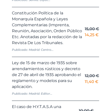
Constitución Política de la
Monarquía Española y Leyes
Complementarias (Imprenta,
15,00
€
Reunión, Asociación, Orden Público
El
El
14,25
€
Etc. Anotadas por la redacción de la
precio
precio
Revista De Los Tribunales.
original
actual
Publicado: Madrid: Centro...
era:
es:
15,00 €.
14,25 
Ley de 15 de marzo de 1935 sobre
arrendamientos rústicos y decreto
de 27 de abril de 1935 aprobando el
12,00
€
reglamento y modelos para su
El
El
11,40
€
aplicación.
precio
precio
original
actual
Publicado: Madrid: Editor...
era:
es:
12,00 €.
11,40 €
El caso de H.Y.T.A.S.A una
10,00
€