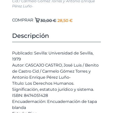
Cid / Carmelo Gómez Torres y Antonio Enrique
Pérez Luño-
El
El
Los
COMPRAR
30,00
€
28,50
€
Derechos
precio
precio
Humanos.
original
actual
Descripción
Significación,
era:
es:
estatuto
30,00 €.
28,50 €.
jurídico
Publicado: Sevilla: Universidad de Sevilla,
y
1979
sistema.
Autor: CASCAJO CASTRO, José Luis / Benito
cantidad
de Castro Cid / Carmelo Gómez Torres y
Antonio Enrique Pérez Luño-
Título: Los Derechos Humanos.
Significación, estatuto jurídico y sistema.
ISBN: 8474051428
Encuadernación: Encuadernación de tapa
blanda