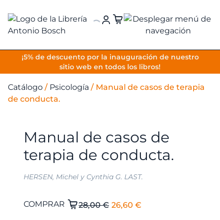
VOLVER
¡5% de descuento por la inauguración de nuestro
sitio web en todos los libros!
Catálogo
/
Psicología
/
Manual de casos de terapia
de conducta.
Manual de casos de
terapia de conducta.
HERSEN, Michel y Cynthia G. LAST.
El
El
Manual
COMPRAR
28,00
€
26,60
€
de
precio
precio