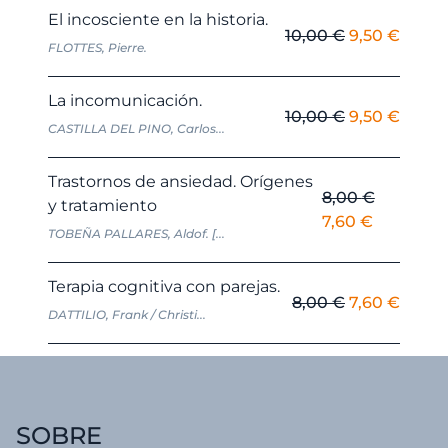
El incosciente en la historia.
El
El
10,00
€
9,50
€
FLOTTES, Pierre.
precio
preci
original
actua
La incomunicación.
era:
es:
El
El
10,00
€
9,50
€
CASTILLA DEL PINO, Carlos...
10,00 €.
9,50 €
precio
preci
original
actua
Trastornos de ansiedad. Orígenes
era:
es:
8,00
€
y tratamiento
10,00 €.
9,50 €
El
El
7,60
€
TOBEÑA PALLARES, Aldof. [...
precio
precio
original
actual
Terapia cognitiva con parejas.
era:
es:
El
El
8,00
€
7,60
€
DATTILIO, Frank / Christi...
8,00 €.
7,60 €.
precio
preci
original
actua
era:
es:
8,00 €.
7,60 €
SOBRE