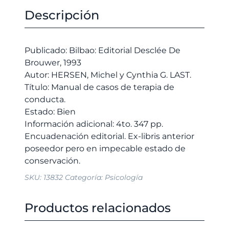
casos
original
actual
Descripción
de
era:
es:
terapia
28,00 €.
26,60 €.
de
Publicado: Bilbao: Editorial Desclée De
conducta.
Brouwer, 1993
cantidad
Autor: HERSEN, Michel y Cynthia G. LAST.
Título: Manual de casos de terapia de
conducta.
Estado: Bien
Información adicional: 4to. 347 pp.
Encuadenación editorial. Ex-libris anterior
poseedor pero en impecable estado de
SKU:
13832
Categoría:
Psicología
Productos relacionados