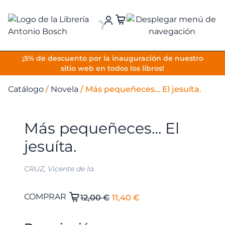
VOLVER
¡5% de descuento por la inauguración de nuestro
sitio web en todos los libros!
Catálogo
/
Novela
/
Más pequeñeces… El jesuíta.
Más pequeñeces… El
jesuíta.
CRUZ, Vicente de la.
El
El
Más
COMPRAR
12,00
€
11,40
€
pequeñeces...
precio
precio
El
original
actual