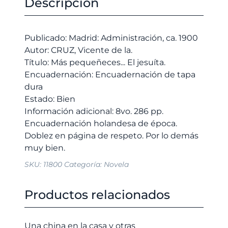
Descripción
jesuíta.
era:
es:
cantidad
12,00 €.
11,40 €.
Publicado: Madrid: Administración, ca. 1900
Autor: CRUZ, Vicente de la.
Título: Más pequeñeces... El jesuíta.
Encuadernación: Encuadernación de tapa
dura
Estado: Bien
Información adicional: 8vo. 286 pp.
Encuadernación holandesa de época.
Doblez en página de respeto. Por lo demás
SKU:
11800
Categoría:
Novela
Productos relacionados
Una china en la casa y otras