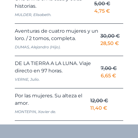
5,00
€
historias.
El
El
4,75
€
MULDER, Elisabeth.
precio
precio
original
actual
Aventuras de cuatro mujeres y un
era:
es:
30,00
€
loro. / 2 tomos, completa.
5,00 €.
4,75 €.
El
El
28,50
€
DUMAS, Alejandro (Hijo).
precio
precio
original
actual
DE LA TIERRA A LA LUNA. Viaje
era:
es:
7,00
€
directo en 97 horas.
30,00 €.
28,50 €
El
El
6,65
€
VERNE, Julio.
precio
precio
original
actual
Por las mujeres. Su alteza el
era:
es:
12,00
€
amor.
7,00 €.
6,65 €.
El
El
11,40
€
MONTEPIN, Xavier de.
precio
precio
original
actual
era:
es:
12,00 €.
11,40 €.