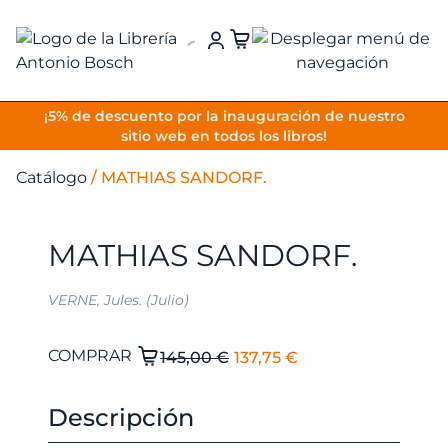
VOLVER
¡5% de descuento por la inauguración de nuestro
sitio web en todos los libros!
Catálogo
/
MATHIAS SANDORF.
MATHIAS SANDORF.
VERNE, Jules. (Julio)
El
El
MATHIAS
COMPRAR
145,00
€
137,75
€
SANDORF.
precio
precio
cantidad
original
actual
Descripción
era:
es: